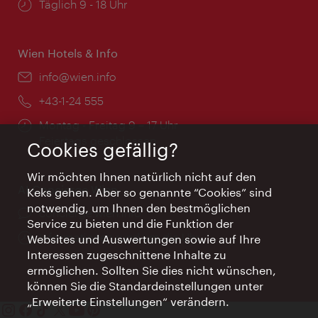
Öffnungszeiten:
Täglich 9 - 18 Uhr
Wien Hotels & Info
Email:
info@wien.info
Telefon:
+43-1-24 555
Öffnungszeiten:
Montag - Freitag 9 – 17 Uhr
Feiertags geschlossen
Cookies gefällig?
Wir möchten Ihnen natürlich nicht auf den
AI Concierge Wien
Keks gehen. Aber so genannte “Cookies” sind
notwendig, um Ihnen den bestmöglichen
Ort:
concierge.wien.info
Service zu bieten und die Funktion der
Öffnungszeiten:
Informationen rund um die Uhr
Websites und Auswertungen sowie auf Ihre
Interessen zugeschnittene Inhalte zu
ermöglichen. Sollten Sie dies nicht wünschen,
können Sie die Standardeinstellungen unter
„Erweiterte Einstellungen“ verändern.