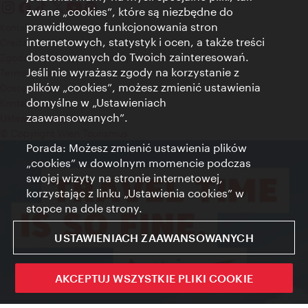
zwane „cookies”, które są niezbędne do
prawidłowego funkcjonowania stron
Kontakt
internetowych, statystyk i ocen, a także treści
Credits
dostosowanych do Twoich zainteresowań.
Zgoda na przetwarzanie danych osobowych
Jeśli nie wyrażasz zgody na korzystanie z
Terms of Use
plików „cookies”, możesz zmienić ustawienia
Dostępność
domyślne w „Ustawieniach
Kontakt prasowy
zaawansowanych”.
Ustawienia cookies
© Copyright Wien Tourismus
Porada: Możesz zmienić ustawienia plików
„cookies” w dowolnym momencie podczas
swojej wizyty na stronie internetowej,
korzystając z linku „Ustawienia cookies” w
stopce na dole strony.
USTAWIENIACH ZAAWANSOWANYCH
AKCEPTUJ WSZYSTKIE PLIKI COOKIE