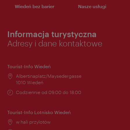
Wiedeń bez barier
Nasze usługi
Informacja turystyczna
Adresy i dane kontaktowe
Tourist-Info Wiedeń
Miejsce:
Albertinaplatz/Maysedergasse
1010 Wiedeń
Godziny
Codziennie od 09.00 do 18.00
otwarcia:
Tourist-Info Lotnisko Wiedeń
Miejsce:
w hali przylotów