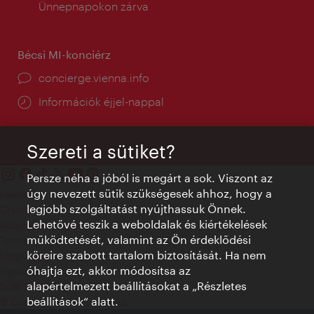
tartás:
Ünnepnapokon zárva
Bécsi MI-konciérz
concierge.vienna.info
Információk éjjel-nappal
Szereti a sütiket?
Persze néha a jóból is megárt a sok. Viszont az
úgy nevezett sütik szükségesek ahhoz, hogy a
Kapcsolat
legjobb szolgáltatást nyújthassuk Önnek.
Credits
Lehetővé teszik a weboldalak és kiértékelések
Adatvédelmi nyilatkozat
működtetését, valamint az Ön érdeklődési
Terms of Use
köreire szabott tartalom biztosítását. Ha nem
Megközelíthetőség
óhajtja ezt, akkor módosítsa az
Sajtókapcsolat
alapértelmezett beállításokat a „Részletes
Sütik beállítása
beállítások“ alatt.
© Copyright WienTourismus