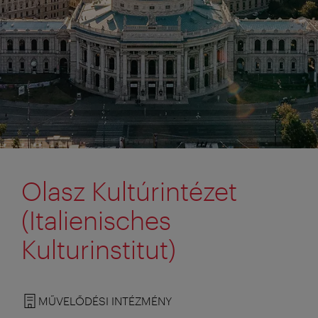
Olasz Kultúrintézet
(Italienisches
Kulturinstitut)
MŰVELŐDÉSI INTÉZMÉNY