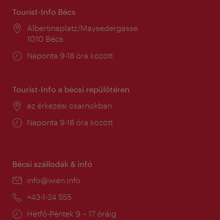
Tourist-Info Bécs
Helyszín:
Albertinaplatz/Maysedergasse
1010 Bécs
Nyitva
Naponta 9-18 óra között
tartás:
Tourist-Info a bécsi repülőtéren
Helyszín:
az érkezési csarnokban
Nyitva
Naponta 9-18 óra között
tartás:
Bécsi szállodák & infó
E-
info@wien.info
mail:
Telefon:
+43-1-24 555
Nyitva
Hétfő-Péntek 9 – 17 óráig