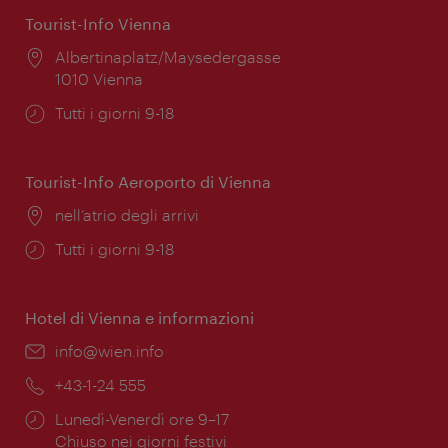
Tourist-Info Vienna
Posizione:
Albertinaplatz/Maysedergasse
1010 Vienna
Orari
Tutti i giorni 9-18
di
apertura:
Tourist-Info Aeroporto di Vienna
Posizione:
nell’atrio degli arrivi
Orari
Tutti i giorni 9-18
di
apertura:
Hotel di Vienna e informazioni
Email:
info@wien.info
Telefono:
+43-1-24 555
Orari
Lunedì-Venerdì ore 9–17
di
Chiuso nei giorni festivi