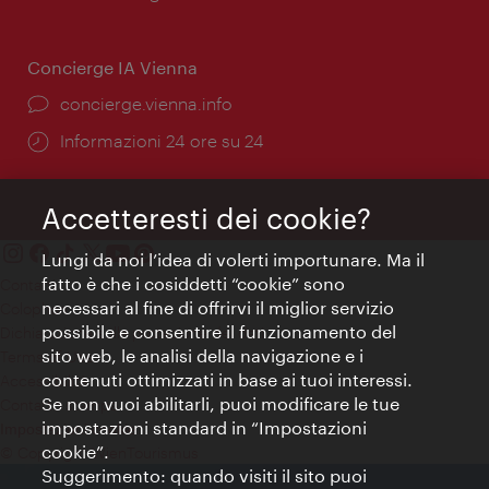
apertura:
Concierge IA Vienna
Ort:
concierge.vienna.info
Öffnungszeiten:
Informazioni 24 ore su 24
Accetteresti dei cookie?
Lungi da noi l’idea di volerti importunare. Ma il
fatto è che i cosiddetti “cookie” sono
Contatti
necessari al fine di offrirvi il miglior servizio
Colophon
possibile e consentire il funzionamento del
Dichiarazione sulla protezione dei dati
sito web, le analisi della navigazione e i
Terms of Use
contenuti ottimizzati in base ai tuoi interessi.
Accessibilità
Se non vuoi abilitarli, puoi modificare le tue
Contatto stampa
impostazioni standard in “Impostazioni
Impostazioni cookie
cookie”.
© Copyright WienTourismus
Suggerimento: quando visiti il sito puoi