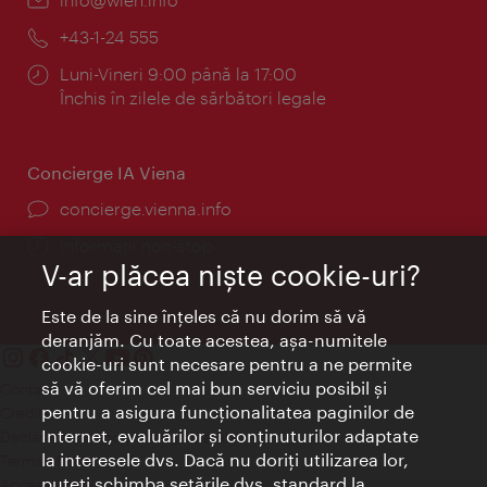
mail:
Telefon:
+43-1-24 555
Program:
Luni-Vineri 9:00 până la 17:00
Închis în zilele de sărbători legale
Concierge IA Viena
concierge.vienna.info
Informații non-stop
V-ar plăcea nişte cookie-uri?
Este de la sine înţeles că nu dorim să vă
deranjăm. Cu toate acestea, aşa-numitele
cookie-uri sunt necesare pentru a ne permite
să vă oferim cel mai bun serviciu posibil şi
Contact
pentru a asigura funcţionalitatea paginilor de
Credits
Internet, evaluărilor şi conţinuturilor adaptate
Declaraţie privind protecţia datelor
la interesele dvs. Dacă nu doriţi utilizarea lor,
Terms of Use
puteţi schimba setările dvs. standard la
Accesibilitate