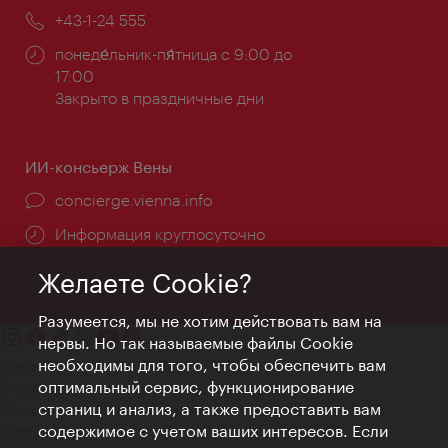
почта:
Телефон:
+43-1-24 555
Часы
понеде́льник-пя́тница с 9:00 до
работы:
17:00
Закрыто в праздничные дни
ИИ-консьерж Вены
concierge.vienna.info
Информация круглосуточно
Желаете Cookie?
Разумеется, мы не хотим действовать вам на
нервы. Но так называемые файлы Cookie
необходимы для того, чтобы обеспечить вам
Контакт
оптимальный сервис, функционирование
Credits
страниц и анализ, а также предоставить вам
Положение о конфиденциальности
содержимое с учетом ваших интересов. Если
Terms of Use