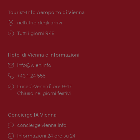
apertura:
Tourist-Info Aeroporto di Vienna
Posizione:
nell’atrio degli arrivi
Orari
Tutti i giorni 9-18
di
apertura:
Hotel di Vienna e informazioni
Email:
info@wien.info
Telefono:
+43-1-24 555
Orari
Lunedì-Venerdì ore 9–17
di
Chiuso nei giorni festivi
apertura:
Concierge IA Vienna
Ort:
concierge.vienna.info
Öffnungszeiten:
Informazioni 24 ore su 24