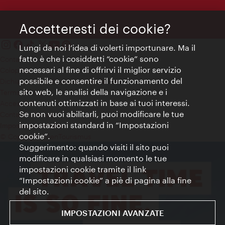
Accetteresti dei cookie?
Lungi da noi l’idea di volerti importunare. Ma il
fatto è che i cosiddetti “cookie” sono
Contatti
necessari al fine di offrirvi il miglior servizio
Colophon
possibile e consentire il funzionamento del
Dichiarazione sulla protezione dei dati
sito web, le analisi della navigazione e i
Terms of Use
contenuti ottimizzati in base ai tuoi interessi.
Accessibilità
Se non vuoi abilitarli, puoi modificare le tue
Contatto stampa
impostazioni standard in “Impostazioni
Impostazioni cookie
cookie”.
© Copyright WienTourismus
Suggerimento: quando visiti il sito puoi
modificare in qualsiasi momento le tue
impostazioni cookie tramite il link
“Impostazioni cookie” a piè di pagina alla fine
del sito.
IMPOSTAZIONI AVANZATE