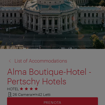
torna
List of Accommodations
a:
Alma Boutique-Hotel -
Pertschy Hotels
HOTEL
4 stelle
26 Camera
42 Letti
PRENOTA