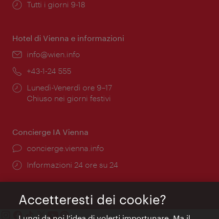
Orari
Tutti i giorni 9-18
di
apertura:
Hotel di Vienna e informazioni
Email:
info@wien.info
Telefono:
+43-1-24 555
Orari
Lunedì-Venerdì ore 9–17
di
Chiuso nei giorni festivi
apertura:
Concierge IA Vienna
Ort:
concierge.vienna.info
Öffnungszeiten:
Informazioni 24 ore su 24
Accetteresti dei cookie?
Lungi da noi l’idea di volerti importunare. Ma il