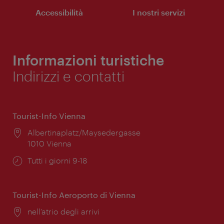
Accessibilità
I nostri servizi
Informazioni turistiche
Indirizzi e contatti
Tourist-Info Vienna
Posizione:
Albertinaplatz/Maysedergasse
1010 Vienna
Orari
Tutti i giorni 9-18
di
apertura:
Tourist-Info Aeroporto di Vienna
Posizione:
nell’atrio degli arrivi