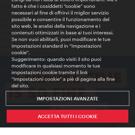
fatto è che i cosiddetti “cookie” sono
Contatti
necessari al fine di offrirvi il miglior servizio
Colophon
possibile e consentire il funzionamento del
Dichiarazione sulla protezione dei dati
sito web, le analisi della navigazione e i
Terms of Use
contenuti ottimizzati in base ai tuoi interessi.
Accessibilità
Se non vuoi abilitarli, puoi modificare le tue
Contatto stampa
impostazioni standard in “Impostazioni
Impostazioni cookie
cookie”.
© Copyright WienTourismus
Suggerimento: quando visiti il sito puoi
modificare in qualsiasi momento le tue
impostazioni cookie tramite il link
“Impostazioni cookie” a piè di pagina alla fine
del sito.
IMPOSTAZIONI AVANZATE
ACCETTA TUTTI I COOKIE