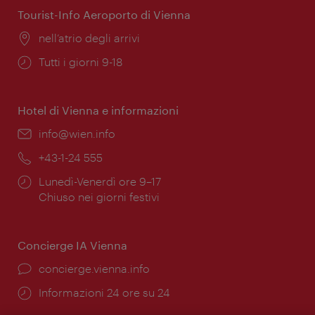
Tourist-Info Aeroporto di Vienna
Posizione:
nell’atrio degli arrivi
Orari
Tutti i giorni 9-18
di
apertura:
Hotel di Vienna e informazioni
Email:
info@wien.info
Telefono:
+43-1-24 555
Orari
Lunedì-Venerdì ore 9–17
di
Chiuso nei giorni festivi
apertura:
Concierge IA Vienna
Ort:
concierge.vienna.info
Öffnungszeiten:
Informazioni 24 ore su 24