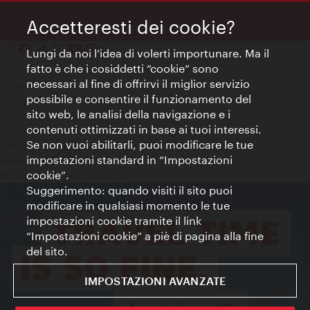
Accetteresti dei cookie?
Lungi da noi l’idea di volerti importunare. Ma il
fatto è che i cosiddetti “cookie” sono
Contatti
necessari al fine di offrirvi il miglior servizio
Colophon
possibile e consentire il funzionamento del
Dichiarazione sulla protezione dei dati
sito web, le analisi della navigazione e i
Terms of Use
contenuti ottimizzati in base ai tuoi interessi.
Accessibilità
Se non vuoi abilitarli, puoi modificare le tue
Contatto stampa
impostazioni standard in “Impostazioni
Impostazioni cookie
cookie”.
© Copyright WienTourismus
Suggerimento: quando visiti il sito puoi
modificare in qualsiasi momento le tue
impostazioni cookie tramite il link
“Impostazioni cookie” a piè di pagina alla fine
del sito.
IMPOSTAZIONI AVANZATE