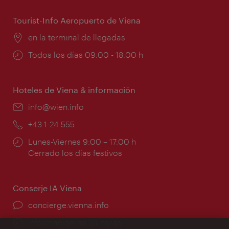
apertura:
Tourist-Info Aeropuerto de Viena
Lugar:
en la terminal de llegadas
Horarios
Todos los días 09:00 - 18:00 h
de
apertura:
Hoteles de Viena & información
e-
info@wien.info
mail:
Teléfono:
+43-1-24 555
Horarios
Lunes-Viernes 9:00 – 17:00 h
de
Cerrado los días festivos
apertura:
Conserje IA Viena
concierge.vienna.info
Información las 24 horas