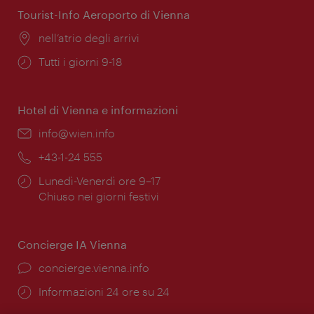
Tourist-Info Aeroporto di Vienna
Posizione:
nell’atrio degli arrivi
Orari
Tutti i giorni 9-18
di
apertura:
Hotel di Vienna e informazioni
Email:
info@wien.info
Telefono:
+43-1-24 555
Orari
Lunedì-Venerdì ore 9–17
di
Chiuso nei giorni festivi
apertura:
Concierge IA Vienna
Ort:
concierge.vienna.info
Öffnungszeiten:
Informazioni 24 ore su 24