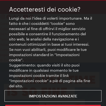
Accetteresti dei cookie?
Lungi da noi l’idea di volerti importunare. Ma il
fatto è che i cosiddetti “cookie” sono
Contatti
necessari al fine di offrirvi il miglior servizio
Colophon
possibile e consentire il funzionamento del
Dichiarazione sulla protezione dei dati
sito web, le analisi della navigazione e i
Terms of Use
contenuti ottimizzati in base ai tuoi interessi.
Accessibilità
Se non vuoi abilitarli, puoi modificare le tue
Contatto stampa
impostazioni standard in “Impostazioni
Impostazioni cookie
cookie”.
© Copyright WienTourismus
Suggerimento: quando visiti il sito puoi
modificare in qualsiasi momento le tue
impostazioni cookie tramite il link
“Impostazioni cookie” a piè di pagina alla fine
del sito.
IMPOSTAZIONI AVANZATE