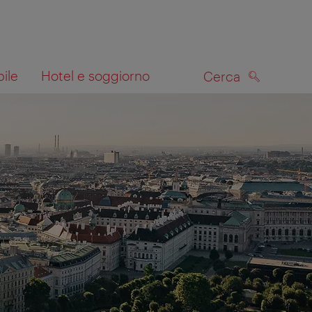
bile
Hotel e soggiorno
Cerca
CERCA
lla mappa