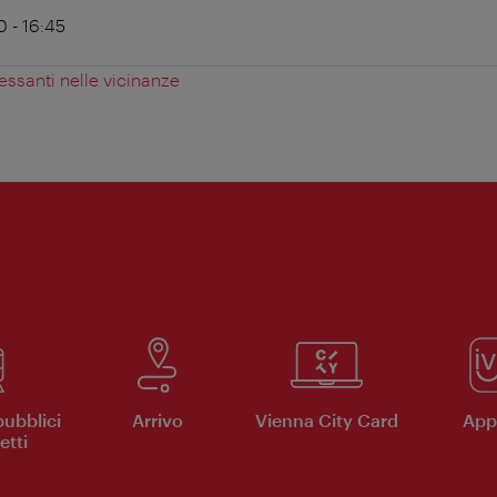
 - 16:45
essanti nelle vicinanze
pubblici
Arrivo
Vienna City Card
App 
etti