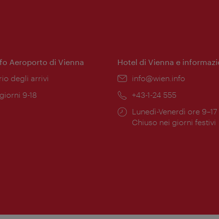
nfo Aeroporto di Vienna
Hotel di Vienna e informazi
ione:
rio degli arrivi
Email:
info@wien.info
 giorni 9-18
Telefono:
+43-1-24 555
Orari
Lunedì-Venerdì ore 9–17
ura:
di
Chiuso nei giorni festivi
apertura: