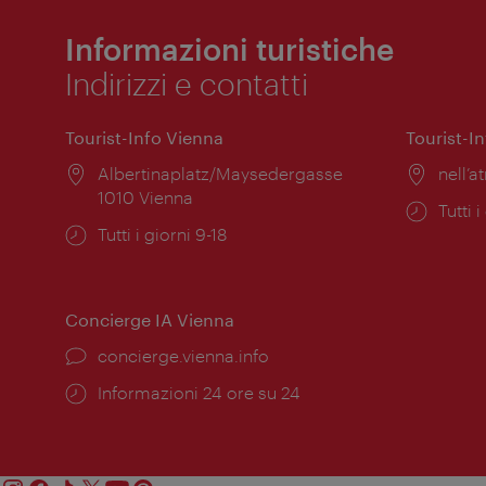
Informazioni turistiche
Indirizzi e contatti
Tourist-Info Vienna
Tourist-I
Posizione:
Albertinaplatz/Maysedergasse
Posiz
nell’at
1010 Vienna
Orari
Tutti i
Orari
Tutti i giorni 9-18
di
di
apert
apertura:
Concierge IA Vienna
Ort:
concierge.vienna.info
Öffnungszeiten:
Informazioni 24 ore su 24