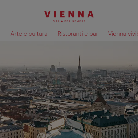
à
Arte e cultura
Ristoranti e bar
Vienna vivi
Mostra i risultati della ricerca su