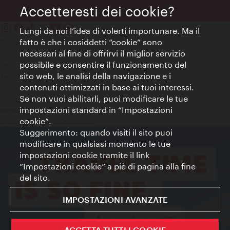
Accetteresti dei cookie?
Lungi da noi l’idea di volerti importunare. Ma il
fatto è che i cosiddetti “cookie” sono
Contatti
necessari al fine di offrirvi il miglior servizio
Colophon
possibile e consentire il funzionamento del
Dichiarazione sulla protezione dei dati
sito web, le analisi della navigazione e i
Terms of Use
contenuti ottimizzati in base ai tuoi interessi.
Accessibilità
Se non vuoi abilitarli, puoi modificare le tue
Contatto stampa
impostazioni standard in “Impostazioni
Impostazioni cookie
cookie”.
© Copyright WienTourismus
Suggerimento: quando visiti il sito puoi
modificare in qualsiasi momento le tue
impostazioni cookie tramite il link
“Impostazioni cookie” a piè di pagina alla fine
del sito.
IMPOSTAZIONI AVANZATE
ACCETTA TUTTI I COOKIE