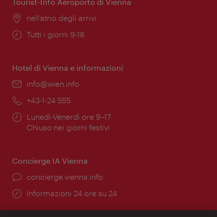
Tourist-Info Aeroporto di Vienna
Posizione:
nell’atrio degli arrivi
Orari
Tutti i giorni 9-18
di
apertura:
Hotel di Vienna e informazioni
Email:
info@wien.info
Telefono:
+43-1-24 555
Orari
Lunedì-Venerdì ore 9–17
di
Chiuso nei giorni festivi
apertura:
Concierge IA Vienna
Ort:
concierge.vienna.info
Öffnungszeiten:
Informazioni 24 ore su 24