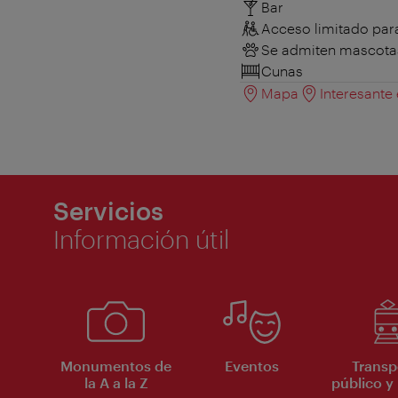
Bar
Acceso limitado para
Se admiten mascota
Cunas
Mapa
Interesante
Servicios
Información útil
Monumentos de
Eventos
Transp
la A a la Z
público y 