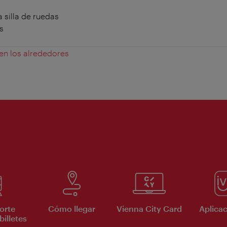
 silla de ruedas
s
 en los alrededores
orte
Cómo llegar
Vienna City Card
Aplicac
billetes