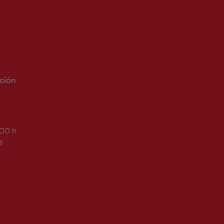
ción
:00 h
s