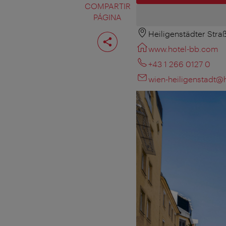
COMPARTIR
PÁGINA
Heiligenstädter Stra
Compartir
página
www.hotel-bb.com
+43 1 266 0127 0
wien-heiligenstadt