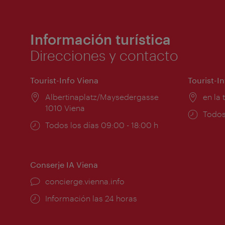
Información turística
Direcciones y contacto
Tourist-Info Viena
Tourist-I
Lugar:
Albertinaplatz/Maysedergasse
Lugar
en la 
1010 Viena
Horar
Todos
Horarios
Todos los días 09:00 - 18:00 h
de
de
apert
apertura:
Conserje IA Viena
concierge.vienna.info
Información las 24 horas