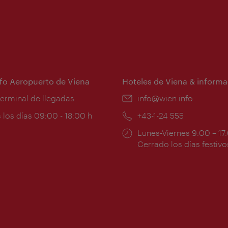
nfo Aeropuerto de Viena
Hoteles de Viena & informa
:
terminal de llegadas
e-
info@wien.info
mail:
ios
 los días 09:00 - 18:00 h
Teléfono:
+43-1-24 555
Horarios
Lunes-Viernes 9:00 – 17
ura:
de
Cerrado los días festivo
apertura: