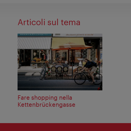
Articoli sul tema
Fare shopping nella
Kettenbrückengasse