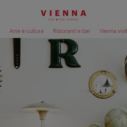
à
Arte e cultura
Ristoranti e bar
Vienna vivi
Mostra i risultati della ricerca su