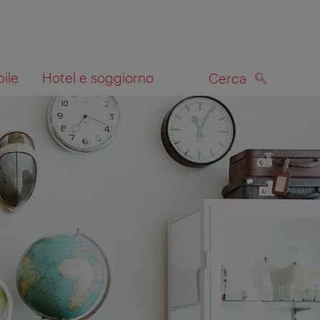
bile
Hotel e soggiorno
Cerca
CERCA
lla mappa