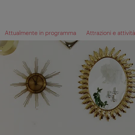
Alla
Al
Cosa
Attualmente in programma
Attrazioni e attivit
navigazione
contenuto
cerchi?