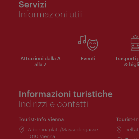
Servizi
Informazioni utili
Attrazioni dalla A
Eventi
Trasporti 
alla Z
& bigli
Informazioni turistiche
Indirizzi e contatti
Tourist-Info Vienna
Tourist-I
Posizione:
Albertinaplatz/Maysedergasse
Posiz
nell’at
1010 Vienna