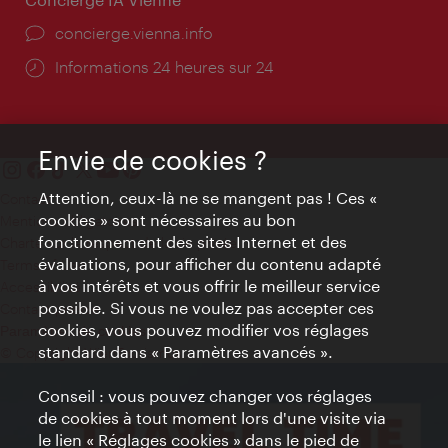
Ort:
concierge.vienna.info
Öffnungszeiten:
Informations 24 heures sur 24
Envie de cookies ?
Attention, ceux-là ne se mangent pas ! Ces «
Contact
cookies » sont nécessaires au bon
Mentions obligatoires
fonctionnement des sites Internet et des
Charte sur le respect de la vie privée
évaluations, pour afficher du contenu adapté
Terms of Use
à vos intérêts et vous offrir le meilleur service
Accessibilité
possible. Si vous ne voulez pas accepter ces
Contact presse
cookies, vous pouvez modifier vos réglages
Paramètres de cookies
standard dans « Paramètres avancés ».
© Copyright WienTourismus
Conseil : vous pouvez changer vos réglages
de cookies à tout moment lors d'une visite via
le lien « Réglages cookies » dans le pied de