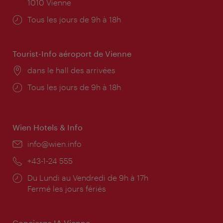
1010 Vienne
Horaires
Tous les jours de 9h à 18h
d'ouverture:
Tourist-Info aéroport de Vienne
Lieu:
dans le hall des arrivées
Horaires
Tous les jours de 9h à 18h
d'ouverture:
Wien Hotels & Info
E-
info@wien.info
mail:
Téléphone:
+43-1-24 555
Horaires
Du Lundi au Vendredi de 9h à 17h
d'ouverture:
Fermé les jours fériés
Concierge IA Vienne