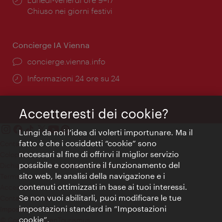
di
Chiuso nei giorni festivi
apertura:
Concierge IA Vienna
Ort:
concierge.vienna.info
Öffnungszeiten:
Informazioni 24 ore su 24
Accetteresti dei cookie?
Lungi da noi l’idea di volerti importunare. Ma il
fatto è che i cosiddetti “cookie” sono
Contatti
necessari al fine di offrirvi il miglior servizio
Colophon
possibile e consentire il funzionamento del
Dichiarazione sulla protezione dei dati
sito web, le analisi della navigazione e i
Terms of Use
contenuti ottimizzati in base ai tuoi interessi.
Accessibilità
Se non vuoi abilitarli, puoi modificare le tue
Contatto stampa
impostazioni standard in “Impostazioni
Impostazioni cookie
cookie”.
© Copyright WienTourismus