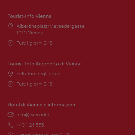
Tourist-Info Vienna
Posizione:
Albertinaplatz/Maysedergasse
1010 Vienna
Orari
Tutti i giorni 9-18
di
apertura:
Tourist-Info Aeroporto di Vienna
Posizione:
nell’atrio degli arrivi
Orari
Tutti i giorni 9-18
di
apertura:
Hotel di Vienna e informazioni
Email:
info@wien.info
Telefono:
+43-1-24 555
Orari
Lunedì-Venerdì ore 9–17