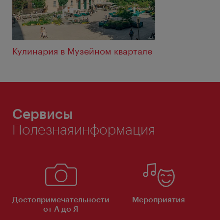
Кулинария в Музейном квартале
Сервисы
Полезнаяинформация
Достопримечательности
Мероприятия
от А до Я