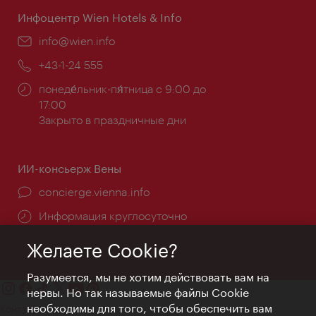
Инфоцентр Wien Hotels & Info
Эл.
info@wien.info
почта:
Телефон:
+43-1-24 555
Часы
понеде́льник-пя́тница с 9:00 до
работы:
17:00
Закрыто в праздничные дни
ИИ-консьерж Вены
concierge.vienna.info
Информация круглосуточно
Желаете Cookie?
Разумеется, мы не хотим действовать вам на
нервы. Но так называемые файлы Cookie
необходимы для того, чтобы обеспечить вам
Контакт