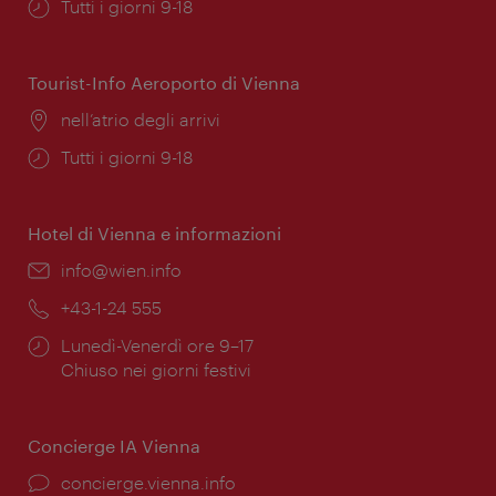
Orari
Tutti i giorni 9-18
di
apertura:
Tourist-Info Aeroporto di Vienna
Posizione:
nell’atrio degli arrivi
Orari
Tutti i giorni 9-18
di
apertura:
Hotel di Vienna e informazioni
Email:
info@wien.info
Telefono:
+43-1-24 555
Orari
Lunedì-Venerdì ore 9–17
di
Chiuso nei giorni festivi
apertura:
Concierge IA Vienna
Ort:
concierge.vienna.info