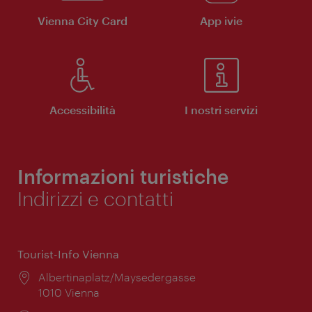
Vienna City Card
App ivie
Accessibilità
I nostri servizi
Informazioni turistiche
Indirizzi e contatti
Tourist-Info Vienna
Posizione:
Albertinaplatz/Maysedergasse
1010 Vienna