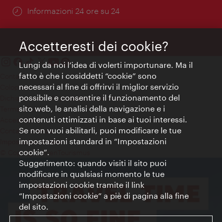
Öffnungszeiten:
Informazioni 24 ore su 24
Accetteresti dei cookie?
Lungi da noi l’idea di volerti importunare. Ma il
fatto è che i cosiddetti “cookie” sono
Contatti
necessari al fine di offrirvi il miglior servizio
Colophon
possibile e consentire il funzionamento del
Dichiarazione sulla protezione dei dati
sito web, le analisi della navigazione e i
Terms of Use
contenuti ottimizzati in base ai tuoi interessi.
Accessibilità
Se non vuoi abilitarli, puoi modificare le tue
Contatto stampa
impostazioni standard in “Impostazioni
Impostazioni cookie
cookie”.
© Copyright WienTourismus
Suggerimento: quando visiti il sito puoi
modificare in qualsiasi momento le tue
impostazioni cookie tramite il link
“Impostazioni cookie” a piè di pagina alla fine
del sito.