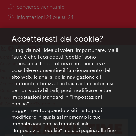
Ort:
concierge.vienna.info
Öffnungszeiten:
Informazioni 24 ore su 24
Accetteresti dei cookie?
Lungi da noi l’idea di volerti importunare. Ma il
fatto è che i cosiddetti “cookie” sono
Contatti
necessari al fine di offrirvi il miglior servizio
Colophon
possibile e consentire il funzionamento del
Dichiarazione sulla protezione dei dati
sito web, le analisi della navigazione e i
Terms of Use
contenuti ottimizzati in base ai tuoi interessi.
Accessibilità
Se non vuoi abilitarli, puoi modificare le tue
Contatto stampa
impostazioni standard in “Impostazioni
Impostazioni cookie
cookie”.
© Copyright WienTourismus
Suggerimento: quando visiti il sito puoi
modificare in qualsiasi momento le tue
impostazioni cookie tramite il link
“Impostazioni cookie” a piè di pagina alla fine