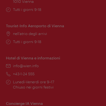
1010 Vienna
Orari
Tutti i giorni 9-18
di
apertura:
Tourist-Info Aeroporto di Vienna
Posizione:
nell’atrio degli arrivi
Orari
Tutti i giorni 9-18
di
apertura:
Hotel di Vienna e informazioni
Email:
info@wien.info
Telefono:
+43-1-24 555
Orari
Lunedì-Venerdì ore 9–17
di
Chiuso nei giorni festivi
apertura:
Concierge IA Vienna