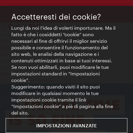
Accetteresti dei cookie?
Lungi da noi l’idea di volerti importunare. Ma il
fatto è che i cosiddetti “cookie” sono
Contatti
necessari al fine di offrirvi il miglior servizio
Colophon
possibile e consentire il funzionamento del
Dichiarazione sulla protezione dei dati
sito web, le analisi della navigazione e i
Terms of Use
contenuti ottimizzati in base ai tuoi interessi.
Accessibilità
Se non vuoi abilitarli, puoi modificare le tue
Contatto stampa
impostazioni standard in “Impostazioni
Impostazioni cookie
cookie”.
© Copyright WienTourismus
Suggerimento: quando visiti il sito puoi
modificare in qualsiasi momento le tue
impostazioni cookie tramite il link
“Impostazioni cookie” a piè di pagina alla fine
del sito.
IMPOSTAZIONI AVANZATE