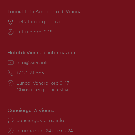
apertura:
Tourist-Info Aeroporto di Vienna
Posizione:
nell’atrio degli arrivi
Orari
Tutti i giorni 9-18
di
apertura:
Hotel di Vienna e informazioni
Email:
info@wien.info
Telefono:
+43-1-24 555
Orari
Lunedì-Venerdì ore 9–17
di
Chiuso nei giorni festivi
apertura:
Concierge IA Vienna
Ort:
concierge.vienna.info
Öffnungszeiten:
Informazioni 24 ore su 24