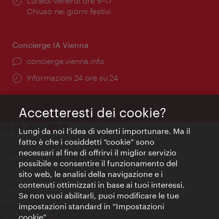
Orari
Lunedì-Venerdì ore 9–17
di
Chiuso nei giorni festivi
apertura:
Concierge IA Vienna
Ort:
concierge.vienna.info
Öffnungszeiten:
Informazioni 24 ore su 24
Accetteresti dei cookie?
Lungi da noi l’idea di volerti importunare. Ma il
fatto è che i cosiddetti “cookie” sono
Contatti
necessari al fine di offrirvi il miglior servizio
Colophon
possibile e consentire il funzionamento del
Dichiarazione sulla protezione dei dati
sito web, le analisi della navigazione e i
Terms of Use
contenuti ottimizzati in base ai tuoi interessi.
Accessibilità
Se non vuoi abilitarli, puoi modificare le tue
Contatto stampa
impostazioni standard in “Impostazioni
Impostazioni cookie
cookie”.
© Copyright WienTourismus