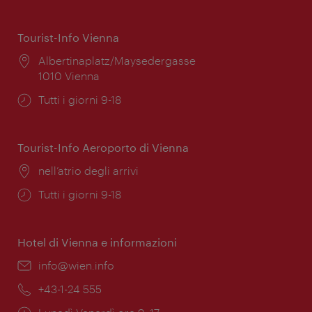
Tourist-Info Vienna
Posizione:
Albertinaplatz/Maysedergasse
1010 Vienna
Orari
Tutti i giorni 9-18
di
apertura:
Tourist-Info Aeroporto di Vienna
Posizione:
nell’atrio degli arrivi
Orari
Tutti i giorni 9-18
di
apertura:
Hotel di Vienna e informazioni
Email:
info@wien.info
Telefono:
+43-1-24 555