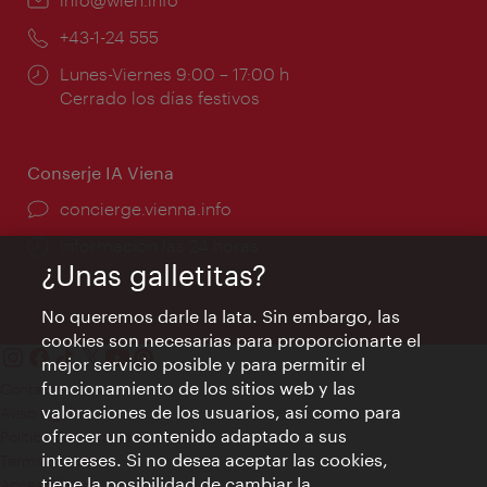
mail:
Teléfono:
+43-1-24 555
Horarios
Lunes-Viernes 9:00 – 17:00 h
de
Cerrado los días festivos
apertura:
Conserje IA Viena
concierge.vienna.info
Información las 24 horas
¿Unas galletitas?
No queremos darle la lata. Sin embargo, las
cookies son necesarias para proporcionarte el
mejor servicio posible y para permitir el
funcionamiento de los sitios web y las
Contacto
valoraciones de los usuarios, así como para
Aviso legal
ofrecer un contenido adaptado a sus
Política de privacidad de datos
intereses. Si no desea aceptar las cookies,
Terms of Use
tiene la posibilidad de cambiar la
Accesibilidad