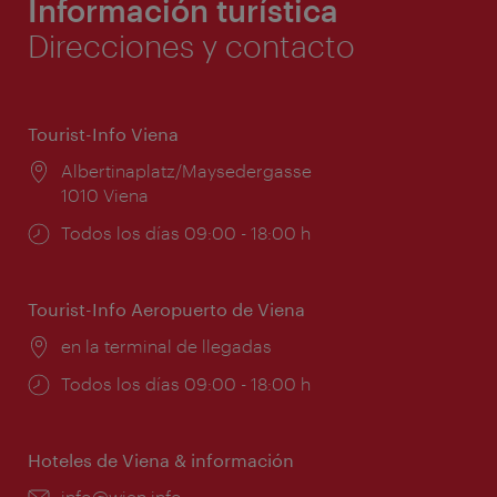
Información turística
Direcciones y contacto
Tourist-Info Viena
Lugar:
Albertinaplatz/Maysedergasse
1010 Viena
Horarios
Todos los días 09:00 - 18:00 h
de
apertura:
Tourist-Info Aeropuerto de Viena
Lugar:
en la terminal de llegadas
Horarios
Todos los días 09:00 - 18:00 h
de
apertura:
Hoteles de Viena & información
e-
info@wien.info