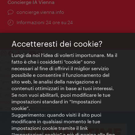
Concierge IA Vienna
Ort:
concierge.vienna.info
Öffnungszeiten:
Informazioni 24 ore su 24
Accetteresti dei cookie?
Lungi da noi l’idea di volerti importunare. Ma il
fatto è che i cosiddetti “cookie” sono
Contatti
necessari al fine di offrirvi il miglior servizio
Colophon
possibile e consentire il funzionamento del
Dichiarazione sulla protezione dei dati
sito web, le analisi della navigazione e i
Terms of Use
contenuti ottimizzati in base ai tuoi interessi.
Accessibilità
Se non vuoi abilitarli, puoi modificare le tue
Contatto stampa
impostazioni standard in “Impostazioni
Impostazioni cookie
cookie”.
© Copyright WienTourismus
Suggerimento: quando visiti il sito puoi
modificare in qualsiasi momento le tue
impostazioni cookie tramite il link
“Impostazioni cookie” a piè di pagina alla fine