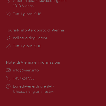
Posizione:
Albertinaplatz/Maysedergasse
1010 Vienna
Orari
Tutti i giorni 9-18
di
apertura:
Tourist-Info Aeroporto di Vienna
Posizione:
nell’atrio degli arrivi
Orari
Tutti i giorni 9-18
di
apertura:
Hotel di Vienna e informazioni
Email:
info@wien.info
Telefono:
+43-1-24 555
Orari
Lunedì-Venerdì ore 9–17
di
Chiuso nei giorni festivi
apertura: