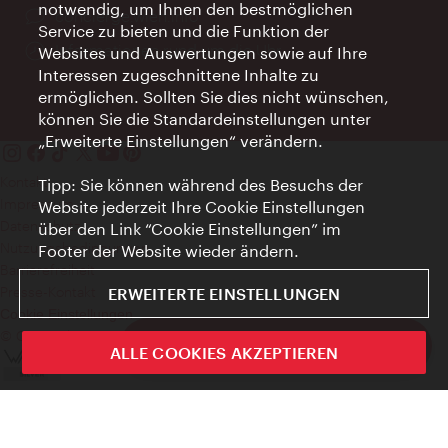
notwendig, um Ihnen den bestmöglichen
Ort:
concierge.wien.info
Service zu bieten und die Funktion der
Öffnungszeiten:
Informationen rund um die Uhr
Websites und Auswertungen sowie auf Ihre
Interessen zugeschnittene Inhalte zu
ermöglichen. Sollten Sie dies nicht wünschen,
können Sie die Standardeinstellungen unter
„Erweiterte Einstellungen“ verändern.
Kontakt
Tipp: Sie können während des Besuchs der
Impressum
Website jederzeit Ihre Cookie Einstellungen
Datenschutz
über den Link “Cookie Einstellungen” im
Nutzungsbedingungen
Footer der Website wieder ändern.
Barrierefreiheit
Presse-Kontakt
ERWEITERTE EINSTELLUNGEN
Cookie Einstellungen
© Copyright WienTourismus
ivie - Die offizielle City Guide App
ALLE COOKIES AKZEPTIEREN
Schlie