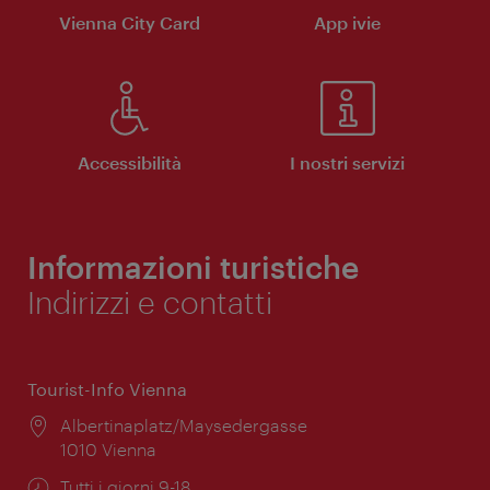
Vienna City Card
App ivie
Accessibilità
I nostri servizi
Informazioni turistiche
Indirizzi e contatti
Tourist-Info Vienna
Posizione:
Albertinaplatz/Maysedergasse
1010 Vienna
Orari
Tutti i giorni 9-18