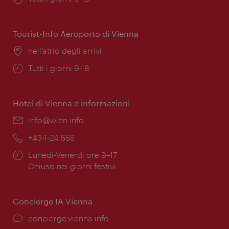
di
apertura:
Tourist-Info Aeroporto di Vienna
Posizione:
nell’atrio degli arrivi
Orari
Tutti i giorni 9-18
di
apertura:
Hotel di Vienna e informazioni
Email:
info@wien.info
Telefono:
+43-1-24 555
Orari
Lunedì-Venerdì ore 9–17
di
Chiuso nei giorni festivi
apertura:
Concierge IA Vienna
Ort:
concierge.vienna.info