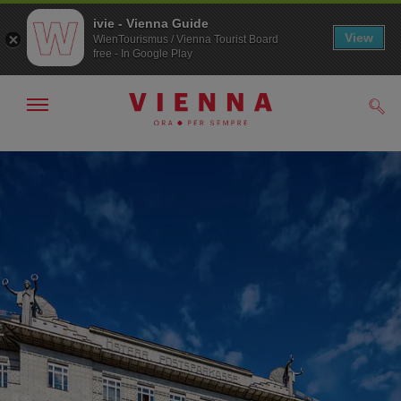
ivie - Vienna Guide
View
WienTourismus / Vienna Tourist Board
free - In Google Play
Mostra/nascondi
Cerc
navigazione
Alla
Al
navigazione
contenuto