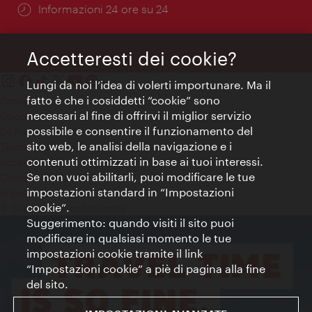
Öffnungszeiten:
Informazioni 24 ore su 24
Accetteresti dei cookie?
Lungi da noi l’idea di volerti importunare. Ma il
fatto è che i cosiddetti “cookie” sono
Contatti
necessari al fine di offrirvi il miglior servizio
Colophon
possibile e consentire il funzionamento del
Dichiarazione sulla protezione dei dati
sito web, le analisi della navigazione e i
Terms of Use
contenuti ottimizzati in base ai tuoi interessi.
Accessibilità
Se non vuoi abilitarli, puoi modificare le tue
Contatto stampa
impostazioni standard in “Impostazioni
Impostazioni cookie
cookie”.
© Copyright WienTourismus
Suggerimento: quando visiti il sito puoi
modificare in qualsiasi momento le tue
impostazioni cookie tramite il link
“Impostazioni cookie” a piè di pagina alla fine
del sito.