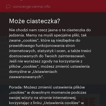
concierge.vienna.info
Informacje przez całą dobę
Może ciasteczka?
Nie chodzi nam rzecz jasna o te ciasteczka do
jedzenia. Mamy na myśli specjalne pliki, tak
zwane „cookies”, które są niezbędne do
prawidłowego funkcjonowania stron
Kontakt
internetowych, statystyk i ocen, a także treści
Credits
dostosowanych do Twoich zainteresowań.
Zgoda na przetwarzanie danych osobowych
Jeśli nie wyrażasz zgody na korzystanie z
Terms of Use
plików „cookies”, możesz zmienić ustawienia
Dostępność
domyślne w „Ustawieniach
Kontakt prasowy
zaawansowanych”.
Ustawienia cookies
© Copyright Wien Tourismus
Porada: Możesz zmienić ustawienia plików
„cookies” w dowolnym momencie podczas
swojej wizyty na stronie internetowej,
korzystając z linku „Ustawienia cookies” w