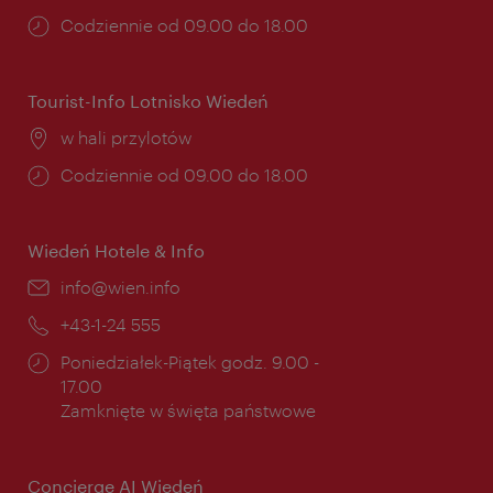
Godziny
Codziennie od 09.00 do 18.00
otwarcia:
Tourist-Info Lotnisko Wiedeń
Miejsce:
w hali przylotów
Godziny
Codziennie od 09.00 do 18.00
otwarcia:
Wiedeń Hotele & Info
E-
info@wien.info
mail:
Telefon:
+43-1-24 555
Godziny
Poniedziałek-Piątek godz. 9.00 -
otwarcia:
17.00
Zamknięte w święta państwowe
Concierge AI Wiedeń