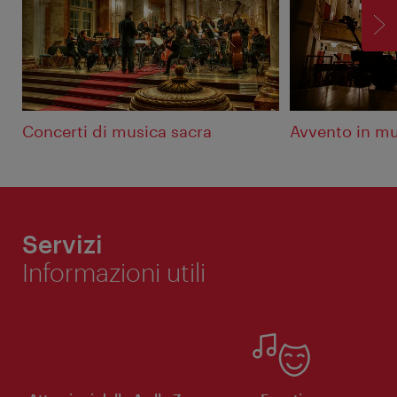
AV
Concerti di musica sacra
Avvento in mu
Servizi
Informazioni utili