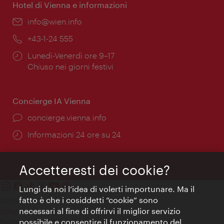
Hotel di Vienna e informazioni
Email:
info@wien.info
Telefono:
+43-1-24 555
Orari
Lunedì-Venerdì ore 9–17
di
Chiuso nei giorni festivi
apertura:
Concierge IA Vienna
Ort:
concierge.vienna.info
Öffnungszeiten:
Informazioni 24 ore su 24
Accetteresti dei cookie?
Lungi da noi l’idea di volerti importunare. Ma il
fatto è che i cosiddetti “cookie” sono
Contatti
necessari al fine di offrirvi il miglior servizio
Colophon
possibile e consentire il funzionamento del
Dichiarazione sulla protezione dei dati