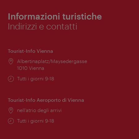
Informazioni turistiche
Indirizzi e contatti
Tourist-Info Vienna
Posizione:
Albertinaplatz/Maysedergasse
1010 Vienna
Orari
Tutti i giorni 9-18
di
apertura:
Tourist-Info Aeroporto di Vienna
Posizione:
nell’atrio degli arrivi
Orari
Tutti i giorni 9-18
di
apertura: