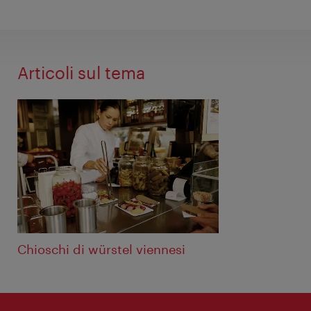
Articoli sul tema
Chioschi di würstel viennesi