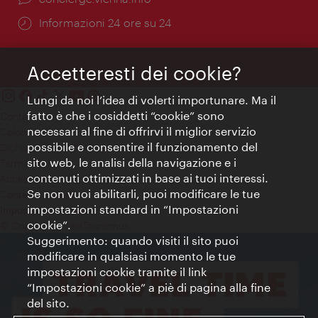
Öffnungszeiten:
Informazioni 24 ore su 24
Accetteresti dei cookie?
Lungi da noi l’idea di volerti importunare. Ma il
fatto è che i cosiddetti “cookie” sono
Contatti
necessari al fine di offrirvi il miglior servizio
Colophon
possibile e consentire il funzionamento del
Dichiarazione sulla protezione dei dati
sito web, le analisi della navigazione e i
Terms of Use
contenuti ottimizzati in base ai tuoi interessi.
Accessibilità
Se non vuoi abilitarli, puoi modificare le tue
Contatto stampa
impostazioni standard in “Impostazioni
Impostazioni cookie
cookie”.
© Copyright WienTourismus
Suggerimento: quando visiti il sito puoi
modificare in qualsiasi momento le tue
impostazioni cookie tramite il link
“Impostazioni cookie” a piè di pagina alla fine
del sito.