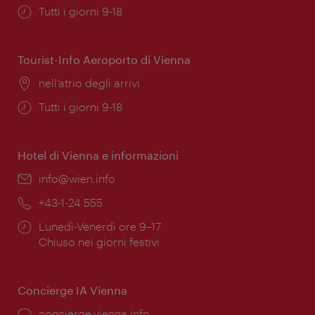
Orari
Tutti i giorni 9-18
di
apertura:
Tourist-Info Aeroporto di Vienna
Posizione:
nell’atrio degli arrivi
Orari
Tutti i giorni 9-18
di
apertura:
Hotel di Vienna e informazioni
Email:
info@wien.info
Telefono:
+43-1-24 555
Orari
Lunedì-Venerdì ore 9–17
di
Chiuso nei giorni festivi
apertura:
Concierge IA Vienna
Ort:
concierge.vienna.info