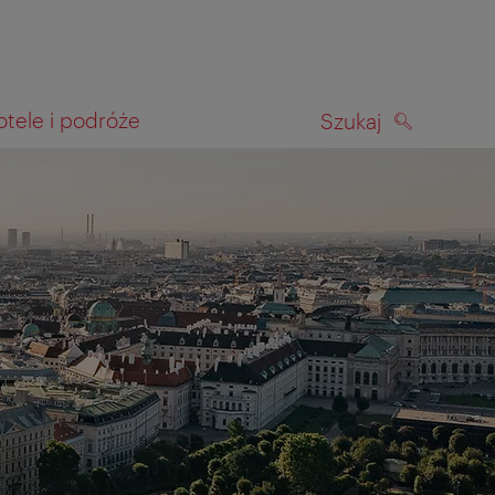
otele i podróże
Szukaj
SZUKAJ
kiwania