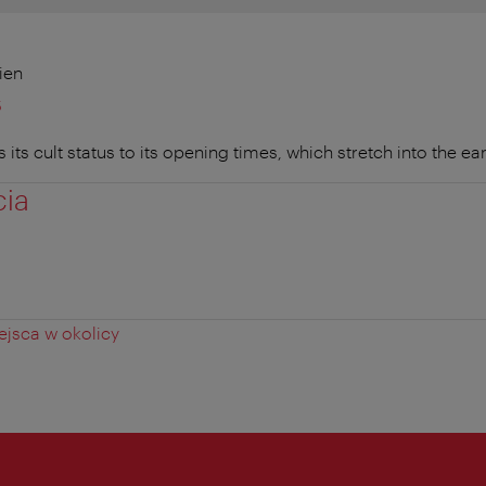
ien
6
its cult status to its opening times, which stretch into the e
cia
0
jsca w okolicy