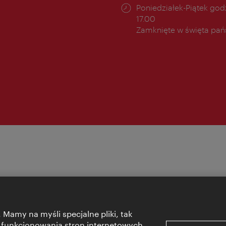
cia:
Godziny
Poniedziałek-Piątek godz
otwarcia:
17.00
Zamknięte w święta pa
 Mamy na myśli specjalne pliki, tak
 funkcjonowania stron internetowych,