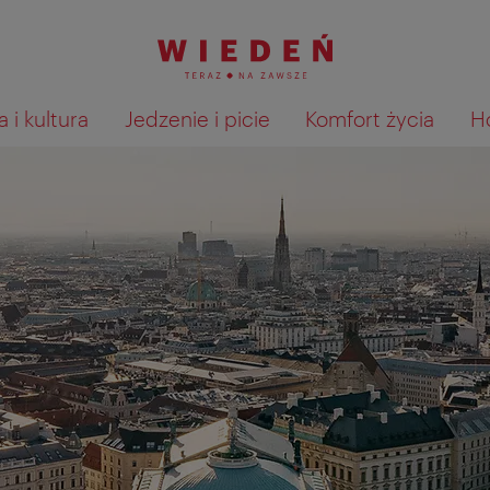
 i kultura
Jedzenie i picie
Komfort życia
H
Pokaż na mapie wyniki wyszu