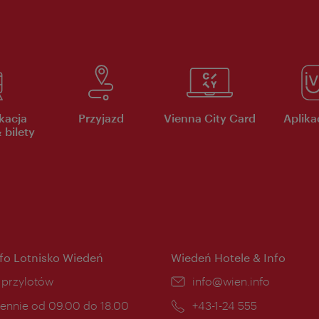
kacja
Przyjazd
Vienna City Card
Aplikac
 bilety
nfo Lotnisko Wiedeń
Wiedeń Hotele & Info
ce:
i przylotów
E-
info@wien.info
mail:
ny
ennie od 09.00 do 18.00
Telefon:
+43-1-24 555