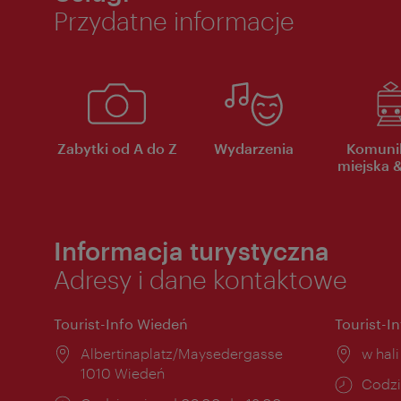
Przydatne informacje
Zabytki od A do Z
Wydarzenia
Komuni
miejska &
Informacja turystyczna
Adresy i dane kontaktowe
Tourist-Info Wiedeń
Tourist-I
Miejsce:
Albertinaplatz/Maysedergasse
Miejs
w hal
1010 Wiedeń
Godzi
Codzi