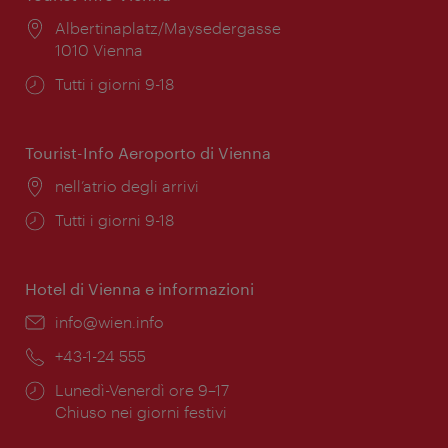
Posizione:
Albertinaplatz/Maysedergasse
1010 Vienna
Orari
Tutti i giorni 9-18
di
apertura:
Tourist-Info Aeroporto di Vienna
Posizione:
nell’atrio degli arrivi
Orari
Tutti i giorni 9-18
di
apertura:
Hotel di Vienna e informazioni
Email:
info@wien.info
Telefono:
+43-1-24 555
Orari
Lunedì-Venerdì ore 9–17
di
Chiuso nei giorni festivi
apertura: