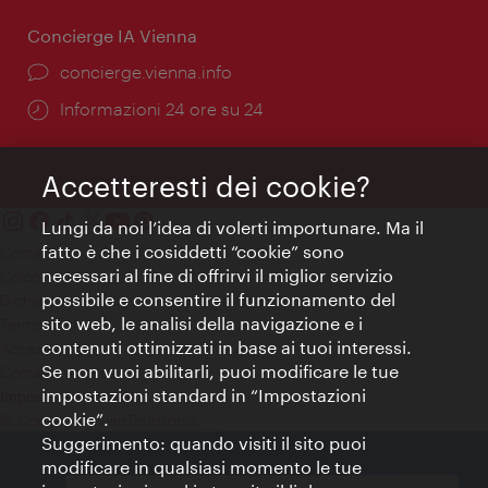
Concierge IA Vienna
Ort:
concierge.vienna.info
Öffnungszeiten:
Informazioni 24 ore su 24
Accetteresti dei cookie?
Lungi da noi l’idea di volerti importunare. Ma il
fatto è che i cosiddetti “cookie” sono
Contatti
necessari al fine di offrirvi il miglior servizio
Colophon
possibile e consentire il funzionamento del
Dichiarazione sulla protezione dei dati
sito web, le analisi della navigazione e i
Terms of Use
contenuti ottimizzati in base ai tuoi interessi.
Accessibilità
Se non vuoi abilitarli, puoi modificare le tue
Contatto stampa
impostazioni standard in “Impostazioni
Impostazioni cookie
cookie”.
© Copyright WienTourismus
Suggerimento: quando visiti il sito puoi
modificare in qualsiasi momento le tue