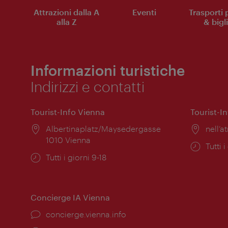
Attrazioni dalla A
Eventi
Trasporti 
alla Z
& bigli
Informazioni turistiche
Indirizzi e contatti
Tourist-Info Vienna
Tourist-I
Posizione:
Albertinaplatz/Maysedergasse
Posiz
nell’at
1010 Vienna
Orari
Tutti i
Orari
Tutti i giorni 9-18
di
di
apert
apertura:
Concierge IA Vienna
Ort:
concierge.vienna.info