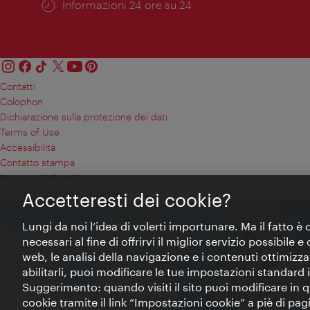
Öffnungszeiten:
Informazioni 24 ore su 24
Contatti
Colophon
Dichiarazione sulla protezione dei dati
Terms of Use
Accessibilità
Contatto stampa
Impostazioni cookie
© Copyright WienTourismus
Accetteresti dei cookie?
Lungi da noi l’idea di volerti importunare. Ma il fatto è
necessari al fine di offrirvi il miglior servizio possibile
web, le analisi della navigazione e i contenuti ottimizzat
abilitarli, puoi modificare le tue impostazioni standard
Suggerimento: quando visiti il sito puoi modificare in
cookie tramite il link “Impostazioni cookie” a piè di pagin