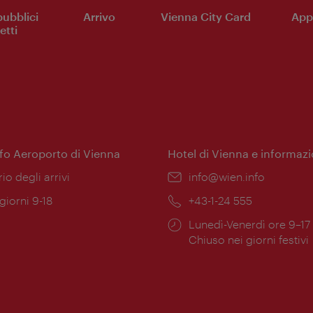
pubblici
Arrivo
Vienna City Card
App 
etti
nfo Aeroporto di Vienna
Hotel di Vienna e informazi
ione:
rio degli arrivi
Email:
info@wien.info
 giorni 9-18
Telefono:
+43-1-24 555
Orari
Lunedì-Venerdì ore 9–17
ura:
di
Chiuso nei giorni festivi
apertura: