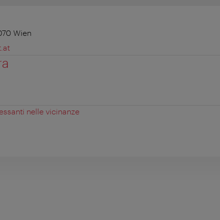
1070 Wien
.at
ra
essanti nelle vicinanze