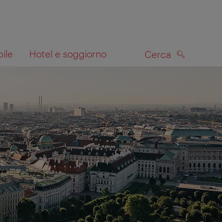
bile
Hotel e soggiorno
Cerca
CERCA
lla mappa