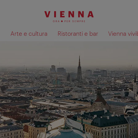
à
Arte e cultura
Ristoranti e bar
Vienna vivi
Mostra i risultati della ricerca su