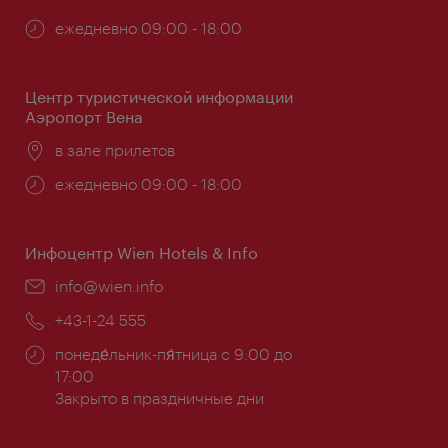
Часы
ежедневно 09:00 - 18:00
работы:
Центр туристической информации
Аэропорт Вена
Расположение:
в зале прилетов
Часы
ежедневно 09:00 - 18:00
работы:
Инфоцентр Wien Hotels & Info
Эл.
info@wien.info
почта:
Телефон:
+43-1-24 555
Часы
понеде́льник-пя́тница с 9:00 до
работы:
17:00
Закрыто в праздничные дни