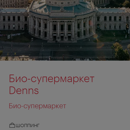
Био-супермаркет
Denns
Био-супермаркет
ШОППИНГ