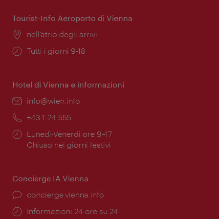
apertura:
Tourist-Info Aeroporto di Vienna
Posizione:
nell’atrio degli arrivi
Orari
Tutti i giorni 9-18
di
apertura:
Hotel di Vienna e informazioni
Email:
info@wien.info
Telefono:
+43-1-24 555
Orari
Lunedì-Venerdì ore 9–17
di
Chiuso nei giorni festivi
apertura:
Concierge IA Vienna
Ort:
concierge.vienna.info
Öffnungszeiten:
Informazioni 24 ore su 24