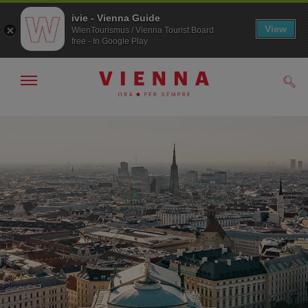
ivie - Vienna Guide
View
WienTourismus / Vienna Tourist Board
free - In Google Play
Mostra/nascondi
Cerc
navigazione
Alla
Al
navigazione
contenuto