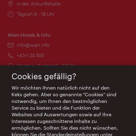
Ort:
in der Ankunftshalle
Öffnungszeiten:
Täglich 9 - 18 Uhr
Wien Hotels & Info
Email:
info@wien.info
Telefon:
+43-1-24 555
Öffnungszeiten:
Montag - Freitag 9 – 17 Uhr
Feiertags geschlossen
Cookies gefällig?
Wir möchten Ihnen natürlich nicht auf den
AI Concierge Wien
Keks gehen. Aber so genannte “Cookies” sind
notwendig, um Ihnen den bestmöglichen
Ort:
concierge.wien.info
Service zu bieten und die Funktion der
Öffnungszeiten:
Informationen rund um die Uhr
Websites und Auswertungen sowie auf Ihre
Interessen zugeschnittene Inhalte zu
ermöglichen. Sollten Sie dies nicht wünschen,
können Sie die Standardeinstellungen unter