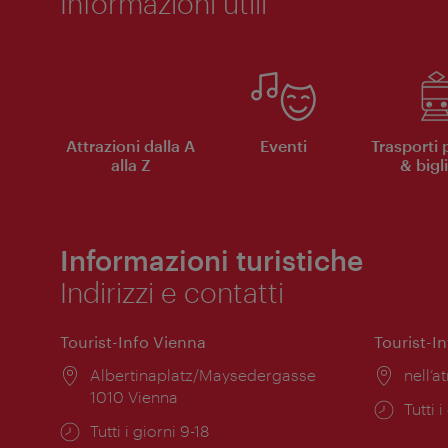
Informazioni utili
Attrazioni dalla A
Eventi
Trasporti 
alla Z
& bigli
Informazioni turistiche
Indirizzi e contatti
Tourist-Info Vienna
Tourist-I
Posizione:
Albertinaplatz/Maysedergasse
Posiz
nell’at
1010 Vienna
Orari
Tutti i
Orari
Tutti i giorni 9-18
di