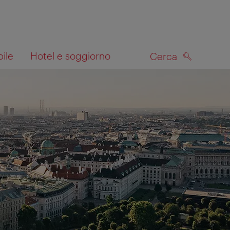
bile
Hotel e soggiorno
Cerca
CERCA
lla mappa