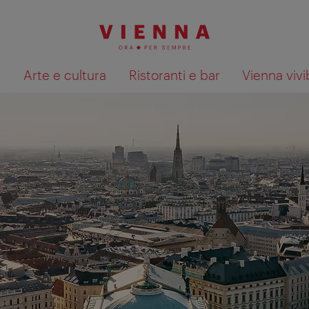
à
Arte e cultura
Ristoranti e bar
Vienna vivi
Mostra i risultati della ricerca su