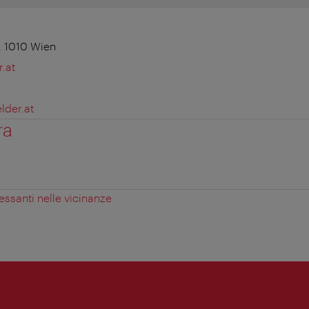
, 1010 Wien
.at
lder.at
ra
essanti nelle vicinanze