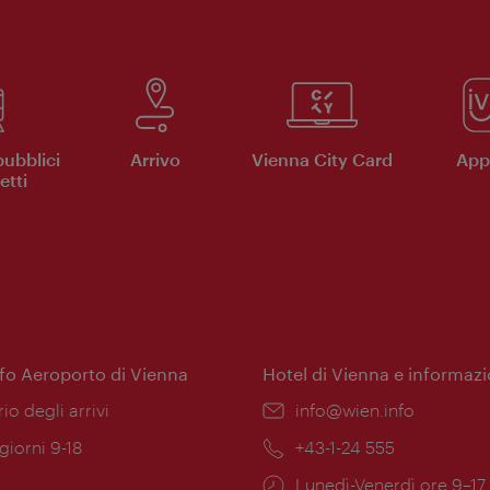
pubblici
Arrivo
Vienna City Card
App 
etti
nfo Aeroporto di Vienna
Hotel di Vienna e informazi
ione:
rio degli arrivi
Email:
info@wien.info
 giorni 9-18
Telefono:
+43-1-24 555
Orari
Lunedì-Venerdì ore 9–17