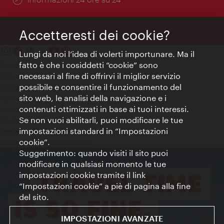
Accetteresti dei cookie?
Lungi da noi l’idea di volerti importunare. Ma il
fatto è che i cosiddetti “cookie” sono
Contatti
necessari al fine di offrirvi il miglior servizio
Colophon
possibile e consentire il funzionamento del
Dichiarazione sulla protezione dei dati
sito web, le analisi della navigazione e i
Terms of Use
contenuti ottimizzati in base ai tuoi interessi.
Accessibilità
Se non vuoi abilitarli, puoi modificare le tue
Contatto stampa
impostazioni standard in “Impostazioni
Impostazioni cookie
cookie”.
© Copyright WienTourismus
Suggerimento: quando visiti il sito puoi
modificare in qualsiasi momento le tue
impostazioni cookie tramite il link
“Impostazioni cookie” a piè di pagina alla fine
del sito.
IMPOSTAZIONI AVANZATE