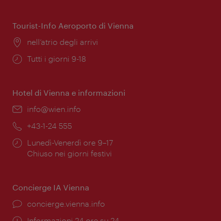
di
apertura:
Tourist-Info Aeroporto di Vienna
Posizione:
nell’atrio degli arrivi
Orari
Tutti i giorni 9-18
di
apertura:
Hotel di Vienna e informazioni
Email:
info@wien.info
Telefono:
+43-1-24 555
Orari
Lunedì-Venerdì ore 9–17
di
Chiuso nei giorni festivi
apertura:
Concierge IA Vienna
Ort:
concierge.vienna.info
Öffnungszeiten:
Informazioni 24 ore su 24