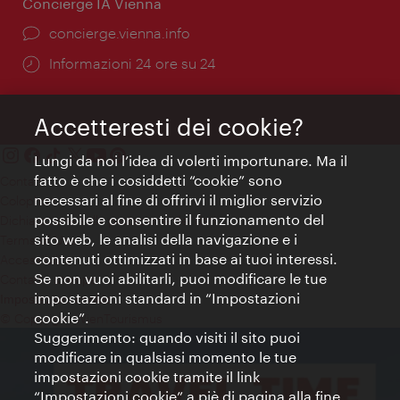
Concierge IA Vienna
Ort:
concierge.vienna.info
Öffnungszeiten:
Informazioni 24 ore su 24
Accetteresti dei cookie?
Lungi da noi l’idea di volerti importunare. Ma il
fatto è che i cosiddetti “cookie” sono
Contatti
necessari al fine di offrirvi il miglior servizio
Colophon
possibile e consentire il funzionamento del
Dichiarazione sulla protezione dei dati
sito web, le analisi della navigazione e i
Terms of Use
contenuti ottimizzati in base ai tuoi interessi.
Accessibilità
Se non vuoi abilitarli, puoi modificare le tue
Contatto stampa
impostazioni standard in “Impostazioni
Impostazioni cookie
cookie”.
© Copyright WienTourismus
Suggerimento: quando visiti il sito puoi
modificare in qualsiasi momento le tue
impostazioni cookie tramite il link
“Impostazioni cookie” a piè di pagina alla fine