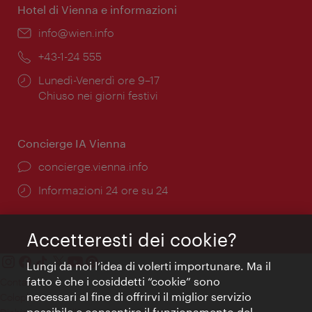
Hotel di Vienna e informazioni
Email:
info@wien.info
Telefono:
+43-1-24 555
Orari
Lunedì-Venerdì ore 9–17
di
Chiuso nei giorni festivi
apertura:
Concierge IA Vienna
Ort:
concierge.vienna.info
Öffnungszeiten:
Informazioni 24 ore su 24
Accetteresti dei cookie?
Lungi da noi l’idea di volerti importunare. Ma il
fatto è che i cosiddetti “cookie” sono
Contatti
necessari al fine di offrirvi il miglior servizio
Colophon
possibile e consentire il funzionamento del