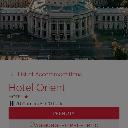
torna
List of Accommodations
a:
Hotel Orient
HOTEL
1 stella
20 Camera
20 Letti
PRENOTA
AGGIUNGERE PREFERITO