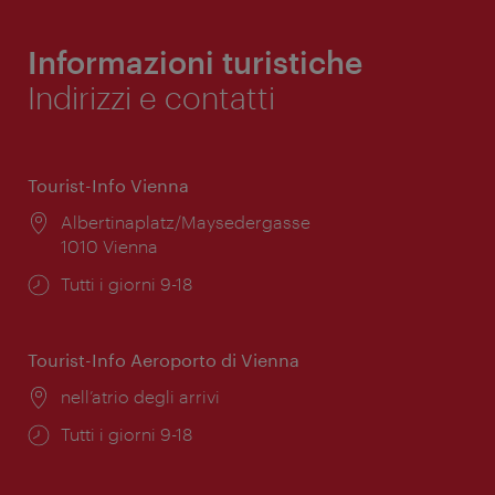
Informazioni turistiche
Indirizzi e contatti
Tourist-Info Vienna
Posizione:
Albertinaplatz/Maysedergasse
1010 Vienna
Orari
Tutti i giorni 9-18
di
apertura:
Tourist-Info Aeroporto di Vienna
Posizione:
nell’atrio degli arrivi
Orari
Tutti i giorni 9-18
di
apertura: