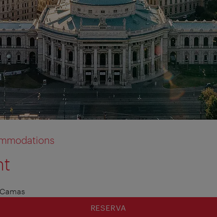
commodations
nt
 Camas
RESERVA