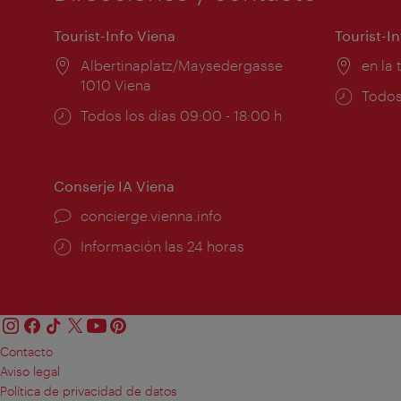
Tourist-Info Viena
Tourist-I
Lugar:
Albertinaplatz/Maysedergasse
Lugar
en la 
1010 Viena
Horar
Todos
Horarios
Todos los días 09:00 - 18:00 h
de
de
apert
apertura:
Conserje IA Viena
concierge.vienna.info
Información las 24 horas
Contacto
Aviso legal
Política de privacidad de datos