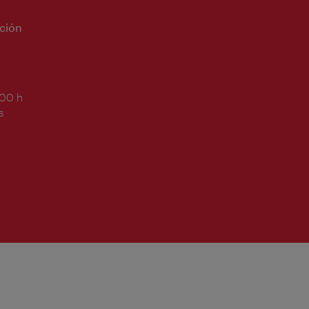
ción
:00 h
s