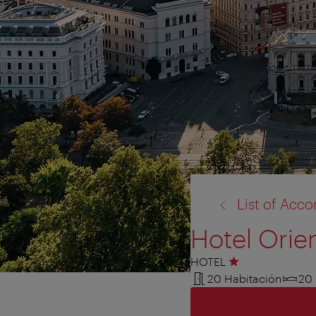
volver
List of Ac
a:
Hotel Orie
HOTEL
1 Estrella
20 Habitación
20