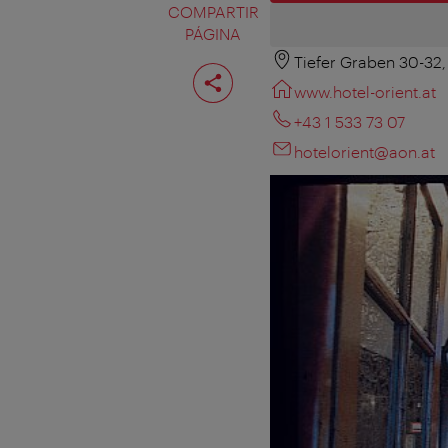
COMPARTIR
PÁGINA
Tiefer Graben 30-32,
Compartir
página
www.hotel-orient.at
+43 1 533 73 07
hotelorient@aon.at