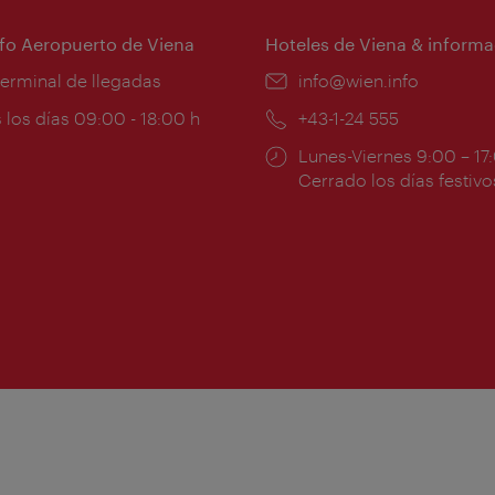
nfo Aeropuerto de Viena
Hoteles de Viena & informa
:
terminal de llegadas
e-
info@wien.info
mail:
ios
 los días 09:00 - 18:00 h
Teléfono:
+43-1-24 555
Horarios
Lunes-Viernes 9:00 – 17
ura:
de
Cerrado los días festivo
apertura: