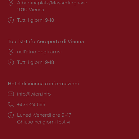
Posizione:
Albertinaplatz/Maysedergasse
1010 Vienna
Orari
Tutti i giorni 9-18
di
apertura:
Tourist-Info Aeroporto di Vienna
Posizione:
nell’atrio degli arrivi
Orari
Tutti i giorni 9-18
di
apertura:
Hotel di Vienna e informazioni
Email:
info@wien.info
Telefono:
+43-1-24 555
Orari
Lunedì-Venerdì ore 9–17
di
Chiuso nei giorni festivi
apertura: