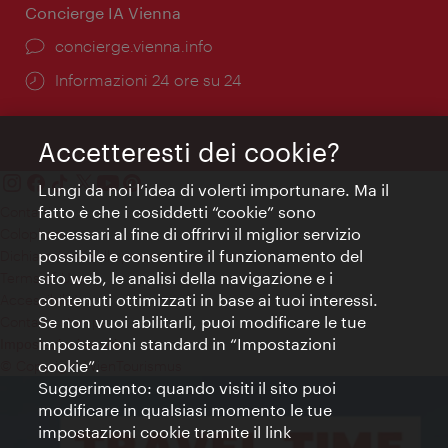
Concierge IA Vienna
Ort:
concierge.vienna.info
Öffnungszeiten:
Informazioni 24 ore su 24
Accetteresti dei cookie?
Lungi da noi l’idea di volerti importunare. Ma il
fatto è che i cosiddetti “cookie” sono
Contatti
necessari al fine di offrirvi il miglior servizio
Colophon
possibile e consentire il funzionamento del
Dichiarazione sulla protezione dei dati
sito web, le analisi della navigazione e i
Terms of Use
contenuti ottimizzati in base ai tuoi interessi.
Accessibilità
Se non vuoi abilitarli, puoi modificare le tue
Contatto stampa
impostazioni standard in “Impostazioni
Impostazioni cookie
cookie”.
© Copyright WienTourismus
Suggerimento: quando visiti il sito puoi
modificare in qualsiasi momento le tue
impostazioni cookie tramite il link