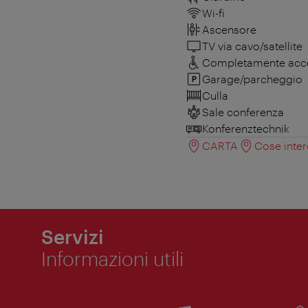
Wi-fi
Ascensore
TV via cavo/satellite
Completamente access
Garage/parcheggio
Culla
Sale conferenza
Konferenztechnik
CARTA
Cose inter
Servizi
Informazioni utili