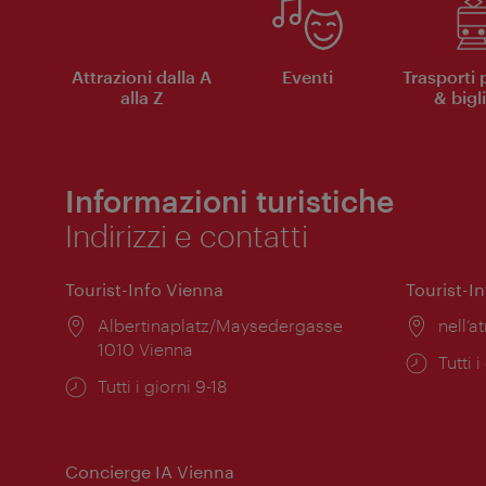
Attrazioni dalla A
Eventi
Trasporti 
alla Z
& bigli
Informazioni turistiche
Indirizzi e contatti
Tourist-Info Vienna
Tourist-I
Posizione:
Albertinaplatz/Maysedergasse
Posiz
nell’at
1010 Vienna
Orari
Tutti i
Orari
Tutti i giorni 9-18
di
di
apert
apertura:
Concierge IA Vienna