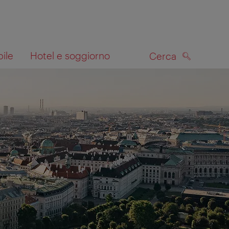
bile
Hotel e soggiorno
Cerca
CERCA
lla mappa