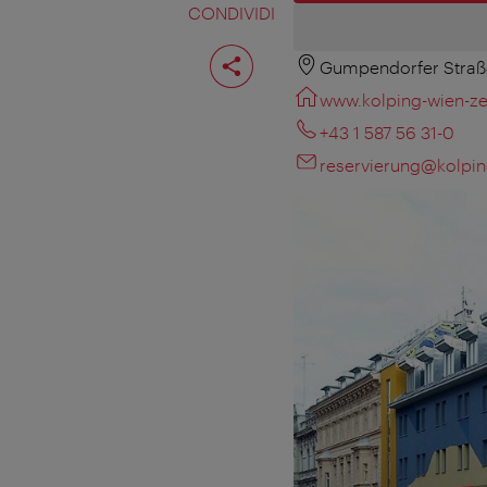
CONDIVIDI
Condividi
pagina
Gumpendorfer Straß
www.kolping-wien-zen
+43 1 587 56 31-0
reservierung@kolping