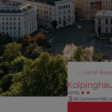
torna
List of Ac
a:
Kolpinghau
HOTEL
2 stelle
90 Camera
180 Le