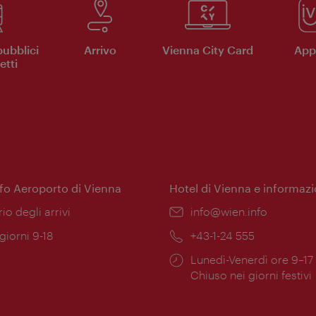
pubblici
Arrivo
Vienna City Card
App 
etti
nfo Aeroporto di Vienna
Hotel di Vienna e informazi
ione:
rio degli arrivi
Email:
info@wien.info
 giorni 9-18
Telefono:
+43-1-24 555
Orari
Lunedì-Venerdì ore 9–17
ura:
di
Chiuso nei giorni festivi
apertura: