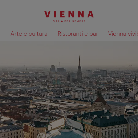
à
Arte e cultura
Ristoranti e bar
Vienna vivi
Mostra i risultati della ricerca su