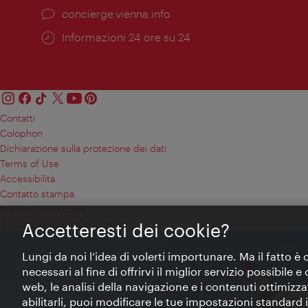
Ort:
concierge.vienna.info
Öffnungszeiten:
Informazioni 24 ore su 24
Contatti
Colophon
Dichiarazione sulla protezione dei dati
Terms of Use
Accessibilità
Contatto stampa
Impostazioni cookie
© Copyright WienTourismus
Accetteresti dei cookie?
Lungi da noi l’idea di volerti importunare. Ma il fatto è
necessari al fine di offrirvi il miglior servizio possibile
web, le analisi della navigazione e i contenuti ottimizzat
abilitarli, puoi modificare le tue impostazioni standard