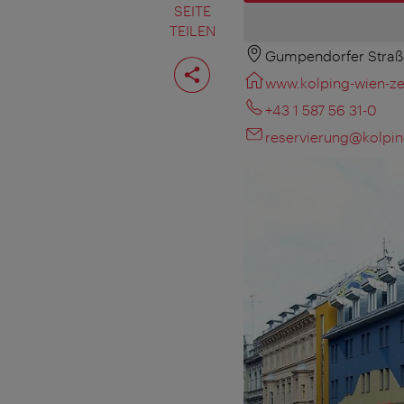
SEITE
TEILEN
Gumpendorfer Straß
Seite
teilen
www.kolping-wien-zen
+43 1 587 56 31-0
reservierung@kolping