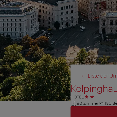
Zurück
Liste der Un
zu:
Kolpinghau
HOTEL
2 Sterne
90 Zimmer
180 Be