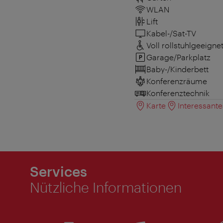
WLAN
Lift
Kabel-/Sat-TV
Voll rollstuhlgeeigne
Garage/Parkplatz
Baby-/Kinderbett
Konferenzräume
Konferenztechnik
Karte
Interessant
Services
Nützliche Informationen