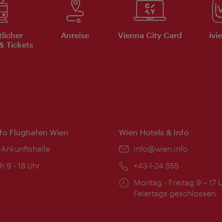
tlicher
Anreise
Vienna City Card
ivi
& Tickets
nfo Flughafen Wien
Wien Hotels & Info
 Ankunftshalle
Email:
info@wien.info
ngszeiten:
h 9 - 18 Uhr
Telefon:
+43-1-24 555
Öffnungszeiten:
Montag - Freitag 9 – 17 
Feiertags geschlossen