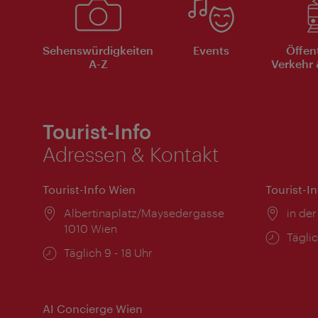
Sehenswürdigkeiten
Events
Öffen
A-Z
Verkehr 
Tourist-Info
Adressen & Kontakt
Tourist-Info Wien
Tourist-I
Ort:
Albertinaplatz/Maysedergasse
Ort:
in der
1010 Wien
Öffnu
Täglic
Öffnungszeiten:
Täglich 9 - 18 Uhr
AI Concierge Wien