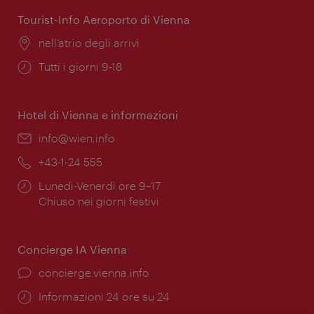
apertura:
Tourist-Info Aeroporto di Vienna
Posizione:
nell’atrio degli arrivi
Orari
Tutti i giorni 9-18
di
apertura:
Hotel di Vienna e informazioni
Email:
info@wien.info
Telefono:
+43-1-24 555
Orari
Lunedì-Venerdì ore 9–17
di
Chiuso nei giorni festivi
apertura:
Concierge IA Vienna
Ort:
concierge.vienna.info
Öffnungszeiten:
Informazioni 24 ore su 24