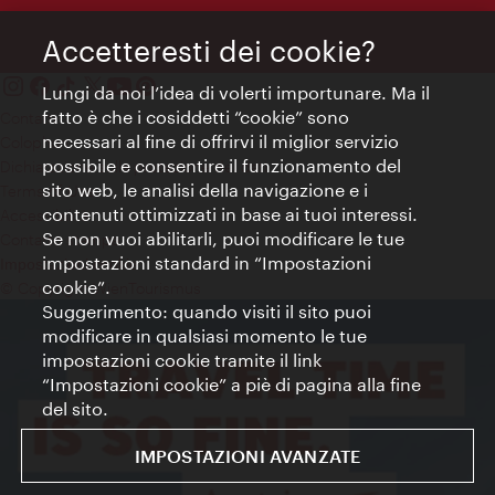
Accetteresti dei cookie?
Lungi da noi l’idea di volerti importunare. Ma il
fatto è che i cosiddetti “cookie” sono
Contatti
necessari al fine di offrirvi il miglior servizio
Colophon
possibile e consentire il funzionamento del
Dichiarazione sulla protezione dei dati
sito web, le analisi della navigazione e i
Terms of Use
contenuti ottimizzati in base ai tuoi interessi.
Accessibilità
Se non vuoi abilitarli, puoi modificare le tue
Contatto stampa
impostazioni standard in “Impostazioni
Impostazioni cookie
cookie”.
© Copyright WienTourismus
Suggerimento: quando visiti il sito puoi
modificare in qualsiasi momento le tue
impostazioni cookie tramite il link
“Impostazioni cookie” a piè di pagina alla fine
del sito.
IMPOSTAZIONI AVANZATE