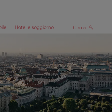
bile
Hotel e soggiorno
Cerca
CERCA
lla mappa