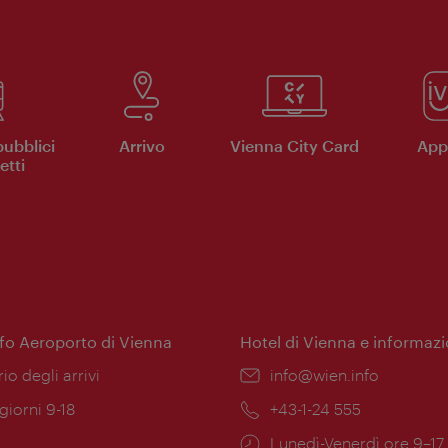
pubblici
Arrivo
Vienna City Card
App 
etti
nfo Aeroporto di Vienna
Hotel di Vienna e informazi
ione:
rio degli arrivi
Email:
info@wien.info
 giorni 9-18
Telefono:
+43-1-24 555
Orari
Lunedì-Venerdì ore 9–17