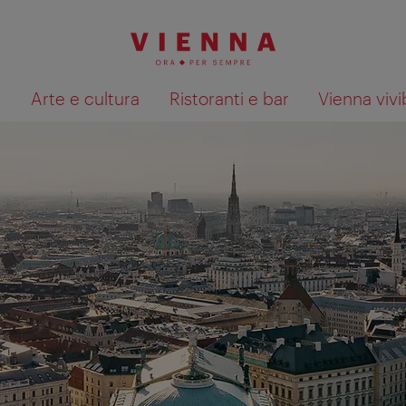
à
Arte e cultura
Ristoranti e bar
Vienna vivi
Mostra i risultati della ricerca su