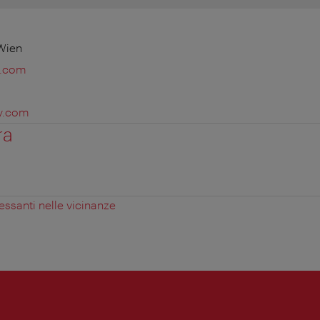
 Wien
y.com
ry.com
ra
essanti nelle vicinanze