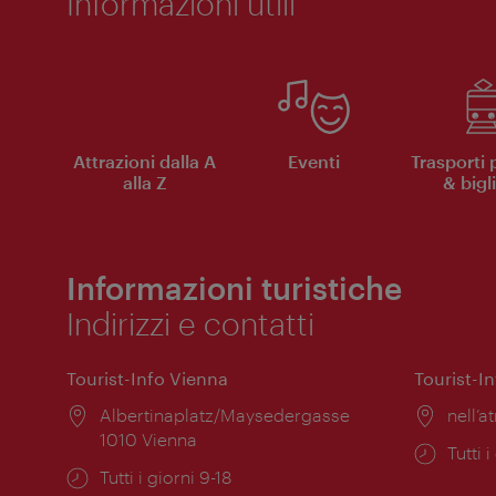
Informazioni utili
Attrazioni dalla A
Eventi
Trasporti 
alla Z
& bigli
Informazioni turistiche
Indirizzi e contatti
Tourist-Info Vienna
Tourist-I
Posizione:
Albertinaplatz/Maysedergasse
Posiz
nell’at
1010 Vienna
Orari
Tutti i
Orari
Tutti i giorni 9-18
di