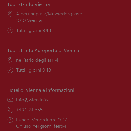
Tourist-Info Vienna
Posizione:
Albertinaplatz/Maysedergasse
1010 Vienna
Orari
Tutti i giorni 9-18
di
apertura:
Tourist-Info Aeroporto di Vienna
Posizione:
nell’atrio degli arrivi
Orari
Tutti i giorni 9-18
di
apertura:
Hotel di Vienna e informazioni
Email:
info@wien.info
Telefono:
+43-1-24 555
Orari
Lunedì-Venerdì ore 9–17
di
Chiuso nei giorni festivi