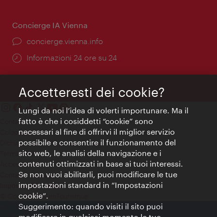
apertura:
Concierge IA Vienna
Ort:
concierge.vienna.info
Öffnungszeiten:
Informazioni 24 ore su 24
Accetteresti dei cookie?
Lungi da noi l’idea di volerti importunare. Ma il
fatto è che i cosiddetti “cookie” sono
Contatti
necessari al fine di offrirvi il miglior servizio
Colophon
possibile e consentire il funzionamento del
Dichiarazione sulla protezione dei dati
sito web, le analisi della navigazione e i
Terms of Use
contenuti ottimizzati in base ai tuoi interessi.
Accessibilità
Se non vuoi abilitarli, puoi modificare le tue
Contatto stampa
impostazioni standard in “Impostazioni
Impostazioni cookie
cookie”.
© Copyright WienTourismus
Suggerimento: quando visiti il sito puoi
modificare in qualsiasi momento le tue