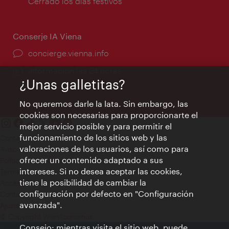
de
Cerrado los días festivos
apertura:
Conserje IA Viena
concierge.vienna.info
Información las 24 horas
¿Unas galletitas?
No queremos darle la lata. Sin embargo, las
cookies son necesarias para proporcionarte el
mejor servicio posible y para permitir el
funcionamiento de los sitios web y las
Contacto
valoraciones de los usuarios, así como para
Aviso legal
ofrecer un contenido adaptado a sus
Política de privacidad de datos
intereses. Si no desea aceptar las cookies,
Terms of Use
tiene la posibilidad de cambiar la
Accesibilidad
configuración por defecto en "Configuración
Contacto para la prensa
avanzada".
Ajustes de cookie
© Copyright WienTourismus
Consejo: mientras visita el sitio web, puede