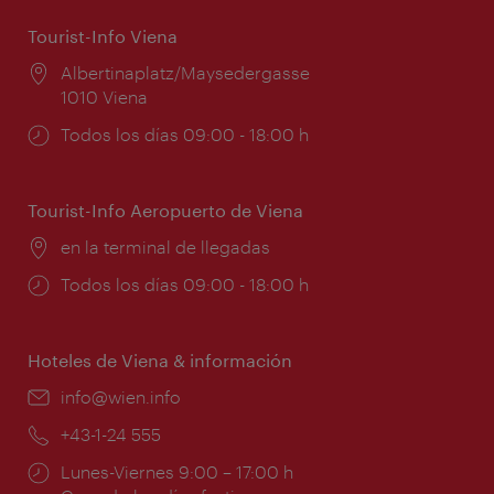
Tourist-Info Viena
Lugar:
Albertinaplatz/Maysedergasse
1010 Viena
Horarios
Todos los días 09:00 - 18:00 h
de
apertura:
Tourist-Info Aeropuerto de Viena
Lugar:
en la terminal de llegadas
Horarios
Todos los días 09:00 - 18:00 h
de
apertura:
Hoteles de Viena & información
e-
info@wien.info
mail:
Teléfono:
+43-1-24 555
Horarios
Lunes-Viernes 9:00 – 17:00 h