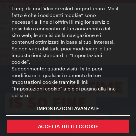
Lungi da noi l’idea di volerti importunare. Ma il
fatto è che i cosiddetti “cookie” sono
Contatti
necessari al fine di offrirvi il miglior servizio
Colophon
possibile e consentire il funzionamento del
Dichiarazione sulla protezione dei dati
sito web, le analisi della navigazione e i
Terms of Use
contenuti ottimizzati in base ai tuoi interessi.
Accessibilità
Se non vuoi abilitarli, puoi modificare le tue
Contatto stampa
impostazioni standard in “Impostazioni
Impostazioni cookie
cookie”.
© Copyright WienTourismus
Suggerimento: quando visiti il sito puoi
modificare in qualsiasi momento le tue
impostazioni cookie tramite il link
“Impostazioni cookie” a piè di pagina alla fine
del sito.
IMPOSTAZIONI AVANZATE
ACCETTA TUTTI I COOKIE