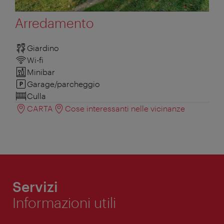
Arredamento
Giardino
Wi-fi
Minibar
Garage/parcheggio
Culla
CARTA
Cose interessanti nelle vicinanze
Servizi
Informazioni utili