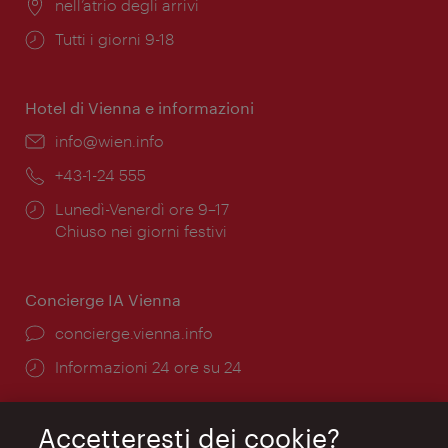
Posizione:
nell’atrio degli arrivi
Orari
Tutti i giorni 9-18
di
apertura:
Hotel di Vienna e informazioni
Email:
info@wien.info
Telefono:
+43-1-24 555
Orari
Lunedì-Venerdì ore 9–17
di
Chiuso nei giorni festivi
apertura:
Concierge IA Vienna
Ort:
concierge.vienna.info
Öffnungszeiten:
Informazioni 24 ore su 24
Accetteresti dei cookie?