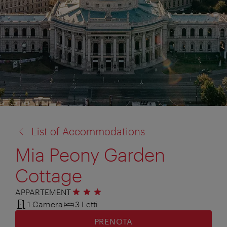
torna
List of Accommodations
a:
Mia Peony Garden
Cottage
APPARTEMENT
3 stelle
1 Camera
3 Letti
PRENOTA