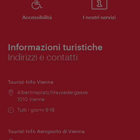
Accessibilità
I nostri servizi
Informazioni turistiche
Indirizzi e contatti
Tourist-Info Vienna
Posizione:
Albertinaplatz/Maysedergasse
1010 Vienna
Orari
Tutti i giorni 9-18
di
apertura:
Tourist-Info Aeroporto di Vienna