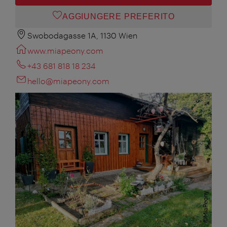
AGGIUNGERE PREFERITO
Swobodagasse 1A, 1130 Wien
www.miapeony.com
+43 681 818 18 234
hello@miapeony.com