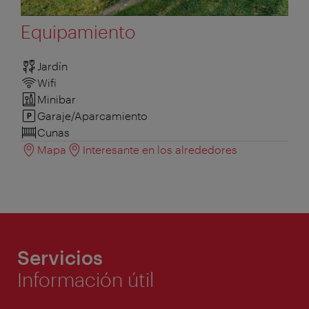
Equipamiento
Jardín
Wifi
Minibar
Garaje/Aparcamiento
Cunas
Mapa
Interesante en los alrededores
Servicios
Información útil