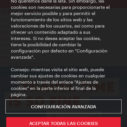
No queremos darle la lata. Sin embargo, las
cookies son necesarias para proporcionarte el
mejor servicio posible y para permitir el
funcionamiento de los sitios web y las
Contacto
valoraciones de los usuarios, así como para
Aviso legal
ofrecer un contenido adaptado a sus
Política de privacidad de datos
intereses. Si no desea aceptar las cookies,
Terms of Use
tiene la posibilidad de cambiar la
Accesibilidad
configuración por defecto en "Configuración
Contacto para la prensa
avanzada".
Ajustes de cookie
© Copyright WienTourismus
Consejo: mientras visita el sitio web, puede
cambiar sus ajustes de cookies en cualquier
momento a través del enlace "Ajustes de
cookies" en la parte inferior al final de la
página.
CONFIGURACIÓN AVANZADA
ACEPTAR TODAS LAS COOKIES