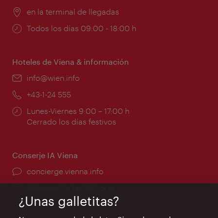
Lugar:
en la terminal de llegadas
Horarios
Todos los días 09:00 - 18:00 h
de
apertura:
Hoteles de Viena & información
e-
info@wien.info
mail:
Teléfono:
+43-1-24 555
Horarios
Lunes-Viernes 9:00 – 17:00 h
de
Cerrado los días festivos
apertura:
Conserje IA Viena
concierge.vienna.info
Información las 24 horas
¿Unas galletitas?