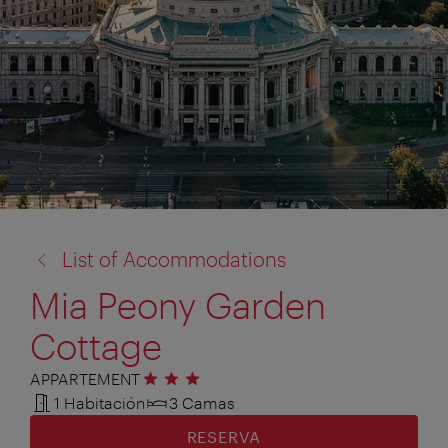
volver
List of Accommodations
a:
Mia Peony Garden
Cottage
APPARTEMENT
3 estrellas
1 Habitación
3 Camas
RESERVA