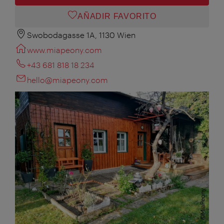
AÑADIR FAVORITO
Swobodagasse 1A, 1130 Wien
www.miapeony.com
+43 681 818 18 234
hello@miapeony.com